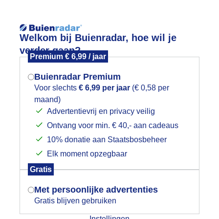
Reisinforma
Lees meer.
Welkom bij Buienradar, hoe wil je
verder gaan?
Premium € 6,99 / jaar
wijd
Foto en video
Weerzine
Buienradar Premium
Zoeken in foto & video:
Voor slechts
€ 6,99 per jaar
(€ 0,58 per
maand)
Mogen we je locatie gebruiken voor
Advertentievrij en privacy veilig
ijk slideshow
het weer?
Ontvang voor min. € 40,- aan cadeaus
10% donatie aan Staatsbosbeheer
Elk moment opzegbaar
Indien je hier nog geen akkoord op hebt
Gratis
gegeven, verschijnt er zo een pop-up uit
Een moment geduld aub...
je browser waarin deze toestemming
Met persoonlijke advertenties
gevraagd wordt.
Gratis blijven gebruiken
categorieën
Instellingen