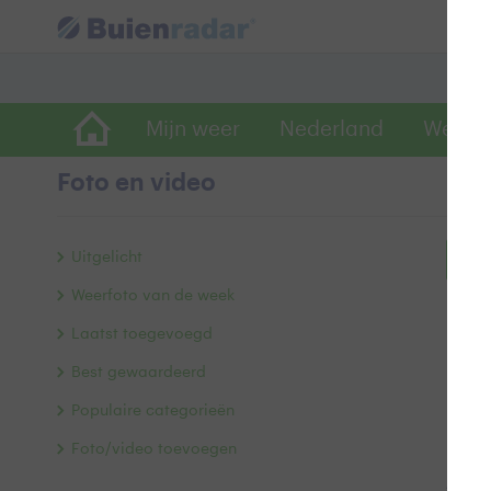
Mijn weer
Nederland
Wereld
Foto en video
Uitgelicht
Bek
Weerfoto van de week
Laatst toegevoegd
Best gewaardeerd
Populaire categorieën
Foto/video toevoegen
Alle 