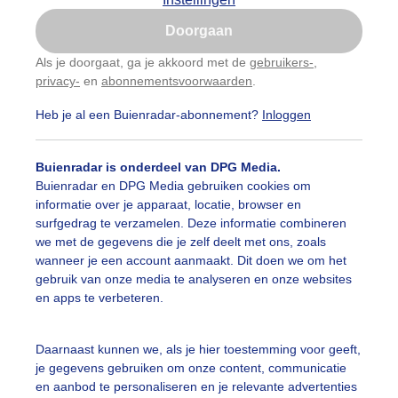
Is goed, toon de popup
auwelucht
##terras
#bewolking
#bewolkt
#blauwel
Doorgaan
Nu niet, misschien later
Als je doorgaat, ga je akkoord met de
gebruikers-
,
oemen
#boten
#camping
#coderoze
#donkerewolke
privacy-
en
abonnementsvoorwaarden
.
Gebruik je Safari en wil je niet elke dag deze pop-up
zien?
igende_lucht
#droogte
#duinen
#fietser
#fietsers
Heb je al een Buienradar-abonnement?
Inloggen
Klik
hier
om dit aan te passen
 alle categorieën
ondmist
#halo
#hitte
#hittegolf
#kinderen
#kiter
Buienradar is onderdeel van DPG Media.
Buienradar en DPG Media gebruiken cookies om
kdroog
#levendestandbeelden
#maan
#mensen
#m
informatie over je apparaat, locatie, browser en
uienradar
Mijn weer
surfgedrag te verzamelen. Deze informatie combineren
len
#natuur
#opklaringen
#paraplu
#parasol
we met de gegevens die je zelf deelt met ons, zoals
fsgegevens
De Bilt
wanneer je een account aanmaakt. Dit doen we om het
genboog
#regenbui
#regenwolken
#schilders
gebruik van onze media te analyseren en onze websites
stelde vragen
en apps te verbeteren.
t
ierbewolking
#stapelwolkjes
#strakblauwe_lucht
elijkheid
Daarnaast kunnen we, als je hier toestemming voor geeft,
akblauwelucht
#strand
#strandbedjes
#terras
#verk
je gegevens gebruiken om onze content, communicatie
kersvoorwaarden
en aanbod te personaliseren en je relevante advertenties