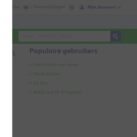
tie:
Files
| Treinmeldingen
Mijn Account
18
12
Populaire gebruikers
Anne-Marie van Iersel
Marja Bakker
Els Bax
Bekijk top 10 fotografen