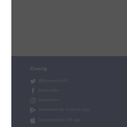
ucht
n
s
ist
Overig
@BuienradarNL
Buienradar
Buienradar
Download de Android app
oeling
Download de iOS app