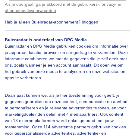
Als je doorgaat, ga je akkoord met de
gebruikers-
,
privacy-
en
Klik
hier
om dit aan te passen
abonnementsvoorwaarden
.
Heb je al een Buienradar-abonnement?
Inloggen
Over Buienradar
Buienradar is onderdeel van DPG Media.
Bedrijfsgegevens
Buienradar en DPG Media gebruiken cookies om informatie over
Veelgestelde vragen
je apparaat, locatie, browser en surfgedrag te verzamelen. Deze
informatie combineren we met de gegevens die je zelf deelt met
Contact
ons, zoals wanneer je een account aanmaakt. Dit doen we om
het gebruik van onze media te analyseren en onze websites en
Toegankelijkheid
apps te verbeteren.
Gebruikersvoorwaarden
Adverteren
Daarnaast kunnen we, als je hier toestemming voor geeft, je
gegevens gebruiken om onze content, communicatie en aanbod
Buienradar Team
te personaliseren en je relevante advertenties te tonen, en voor
Privacy beleid
marketingdoeleinden delen met 4 mediapartners. Ook content
van 13 externe platformen wordt enkel getoond met jouw
Cookie beleid
toestemming. Onze 114 advertentie partners gebruiken cookies
voor gepersonaliseerde advertenties, advertentie- en
Privacy instellingen