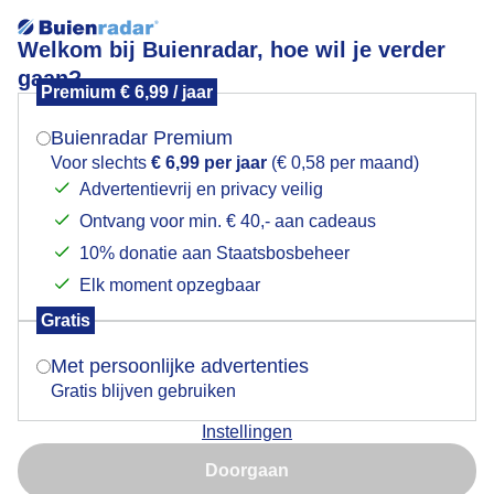
Welkom bij Buienradar, hoe wil je verder
gaan?
Premium € 6,99 / jaar
Mogen we je locatie gebruiken voor het
molendag
weer?
Buienradar Premium
Voor slechts
€ 6,99 per jaar
(€ 0,58 per maand)
Advertentievrij en privacy veilig
Ontvang voor min. € 40,- aan cadeaus
Indien je hier nog geen akkoord op hebt gegeven,
verschijnt er zo een pop-up uit je browser waarin
10% donatie aan Staatsbosbeheer
Een moment geduld aub...
deze toestemming gevraagd wordt.
Elk moment opzegbaar
Populaire categorieën
Gratis
Is goed, toon de popup
Met persoonlijke advertenties
Lente
Gratis blijven gebruiken
Zomer
Instellingen
Herfst
Nu niet, misschien later
Doorgaan
Gebruik je Safari en wil je niet elke dag deze pop-up zien?