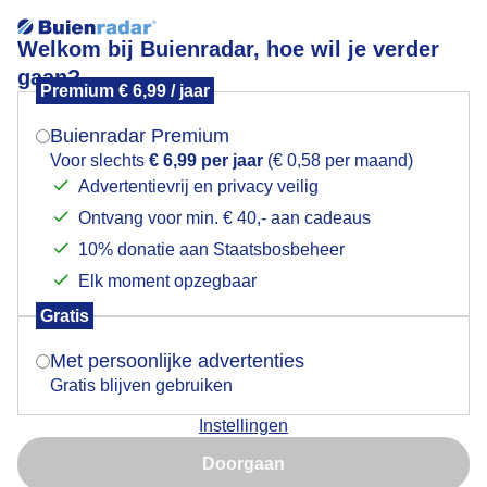
Welkom bij Buienradar, hoe wil je verder
gaan?
Premium € 6,99 / jaar
Mogen we je locatie gebruiken voor het
moederenkind
weer?
Buienradar Premium
Voor slechts
€ 6,99 per jaar
(€ 0,58 per maand)
Advertentievrij en privacy veilig
Ontvang voor min. € 40,- aan cadeaus
Indien je hier nog geen akkoord op hebt gegeven,
verschijnt er zo een pop-up uit je browser waarin
10% donatie aan Staatsbosbeheer
Een moment geduld aub...
deze toestemming gevraagd wordt.
Elk moment opzegbaar
Populaire categorieën
Gratis
Is goed, toon de popup
Met persoonlijke advertenties
Lente
Gratis blijven gebruiken
Zomer
Instellingen
Herfst
Nu niet, misschien later
Doorgaan
Gebruik je Safari en wil je niet elke dag deze pop-up zien?