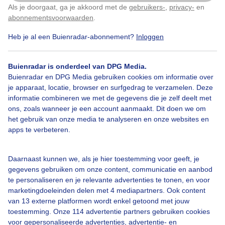
Als je doorgaat, ga je akkoord met de
gebruikers-
,
privacy-
en
Klik
hier
om dit aan te passen
abonnementsvoorwaarden
.
Heb je al een Buienradar-abonnement?
Inloggen
Over Buienradar
Buienradar is onderdeel van DPG Media.
Bedrijfsgegevens
Buienradar en DPG Media gebruiken cookies om informatie over
Veelgestelde vragen
je apparaat, locatie, browser en surfgedrag te verzamelen. Deze
informatie combineren we met de gegevens die je zelf deelt met
Contact
ons, zoals wanneer je een account aanmaakt. Dit doen we om
het gebruik van onze media te analyseren en onze websites en
Toegankelijkheid
apps te verbeteren.
Gebruikersvoorwaarden
Adverteren
Daarnaast kunnen we, als je hier toestemming voor geeft, je
gegevens gebruiken om onze content, communicatie en aanbod
Buienradar Team
te personaliseren en je relevante advertenties te tonen, en voor
Privacy beleid
marketingdoeleinden delen met 4 mediapartners. Ook content
van 13 externe platformen wordt enkel getoond met jouw
Cookie beleid
toestemming. Onze 114 advertentie partners gebruiken cookies
voor gepersonaliseerde advertenties, advertentie- en
Privacy instellingen