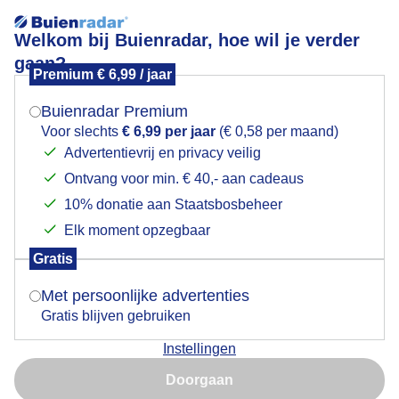
Welkom bij Buienradar, hoe wil je verder
gaan?
Premium € 6,99 / jaar
Mogen we je locatie gebruiken voor het
Lees meer.
weer?
Buienradar Premium
meeuwenoppaalhoofd
Voor slechts
€ 6,99 per jaar
(€ 0,58 per maand)
Advertentievrij en privacy veilig
Ontvang voor min. € 40,- aan cadeaus
Indien je hier nog geen akkoord op hebt gegeven,
verschijnt er zo een pop-up uit je browser waarin
10% donatie aan Staatsbosbeheer
deze toestemming gevraagd wordt.
Elk moment opzegbaar
Een moment geduld aub...
Gratis
Is goed, toon de popup
Met persoonlijke advertenties
Populaire categorieën
Gratis blijven gebruiken
Lente
Instellingen
Nu niet, misschien later
Zomer
Doorgaan
Herfst
Gebruik je Safari en wil je niet elke dag deze pop-up zien?