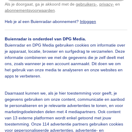
Als je doorgaat, ga je akkoord met de
gebruikers-
,
privacy-
en
Klik
hier
om dit aan te passen
abonnementsvoorwaarden
.
Heb je al een Buienradar-abonnement?
Inloggen
Over Buienradar
Buienradar is onderdeel van DPG Media.
Buienradar en DPG Media gebruiken cookies om informatie over
je apparaat, locatie, browser en surfgedrag te verzamelen. Deze
Bedrijfsgegevens
informatie combineren we met de gegevens die je zelf deelt met
ons, zoals wanneer je een account aanmaakt. Dit doen we om
Veelgestelde vragen
het gebruik van onze media te analyseren en onze websites en
Contact
apps te verbeteren.
Toegankelijkheid
Daarnaast kunnen we, als je hier toestemming voor geeft, je
Gebruikersvoorwaarden
gegevens gebruiken om onze content, communicatie en aanbod
Adverteren
te personaliseren en je relevante advertenties te tonen, en voor
marketingdoeleinden delen met 4 mediapartners. Ook content
Buienradar Team
van 13 externe platformen wordt enkel getoond met jouw
Privacy beleid
toestemming. Onze 114 advertentie partners gebruiken cookies
voor gepersonaliseerde advertenties, advertentie- en