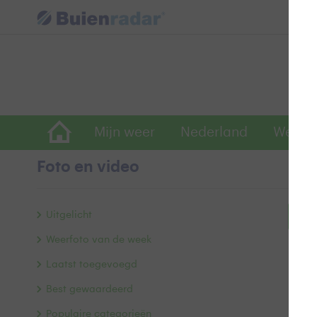
Mijn weer
Nederland
Wereld
Foto en video
Uitgelicht
Bek
Weerfoto van de week
Laatst toegevoegd
Best gewaardeerd
Populaire categorieën