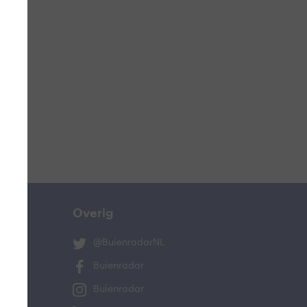
ucht
n
s
ist
Overig
@BuienradarNL
Buienradar
Buienradar