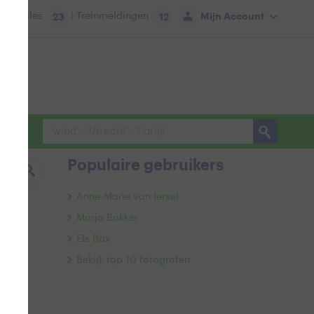
tie:
Files
| Treinmeldingen
Mijn Account
23
12
Populaire gebruikers
Anne-Marie van Iersel
Marja Bakker
Els Bax
Bekijk top 10 fotografen