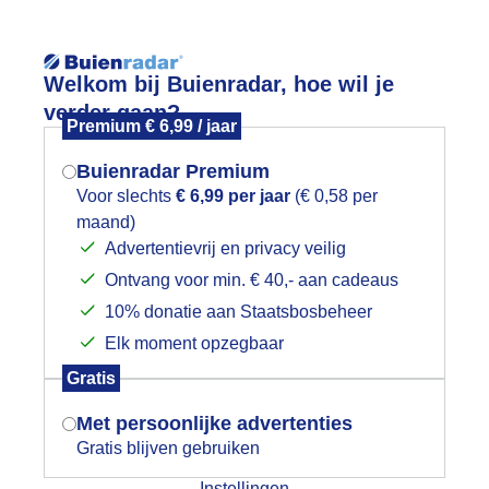
Reisinforma
Welkom bij Buienradar, hoe wil je
verder gaan?
Premium € 6,99 / jaar
Buienradar Premium
Voor slechts
€ 6,99 per jaar
(€ 0,58 per
wijd
Foto en video
Weerzine
maand)
Mogen we je locatie gebruiken voor
Advertentievrij en privacy veilig
het weer?
Zoeken in foto & video:
Ontvang voor min. € 40,- aan cadeaus
10% donatie aan Staatsbosbeheer
ijk slideshow
Elk moment opzegbaar
Indien je hier nog geen akkoord op hebt
Gratis
gegeven, verschijnt er zo een pop-up uit
je browser waarin deze toestemming
Met persoonlijke advertenties
gevraagd wordt.
Gratis blijven gebruiken
Een moment geduld aub...
Instellingen