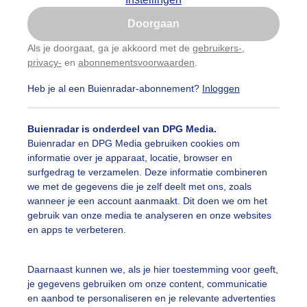
Is goed, toon de popup
Doorgaan
Nu niet, misschien later
categorieën
Als je doorgaat, ga je akkoord met de
gebruikers-
,
privacy-
en
abonnementsvoorwaarden
.
Gebruik je Safari en wil je niet elke dag deze pop-up
auwelucht
##terras
#bewolking
#bewolkt
#blauwel
zien?
Heb je al een Buienradar-abonnement?
Inloggen
Klik
hier
om dit aan te passen
oemen
#boten
#camping
#coderoze
#donkerewolke
Buienradar is onderdeel van DPG Media.
igende_lucht
#droogte
#duinen
#fietser
#fietsers
Buienradar en DPG Media gebruiken cookies om
informatie over je apparaat, locatie, browser en
 alle categorieën
ondmist
#halo
#hitte
#hittegolf
#kinderen
#kiter
surfgedrag te verzamelen. Deze informatie combineren
we met de gegevens die je zelf deelt met ons, zoals
kdroog
#levendestandbeelden
#maan
#mensen
#m
wanneer je een account aanmaakt. Dit doen we om het
uienradar
Mijn weer
gebruik van onze media te analyseren en onze websites
len
#natuur
#opklaringen
#paraplu
#parasol
en apps te verbeteren.
fsgegevens
De Bilt
genboog
#regenbui
#regenwolken
#schilders
stelde vragen
Daarnaast kunnen we, als je hier toestemming voor geeft,
je gegevens gebruiken om onze content, communicatie
t
ierbewolking
#stapelwolkjes
#strakblauwe_lucht
en aanbod te personaliseren en je relevante advertenties