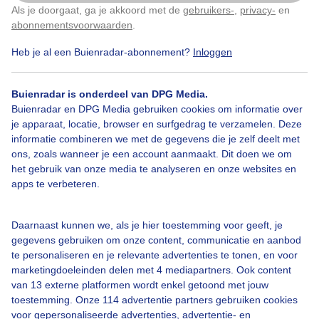
Als je doorgaat, ga je akkoord met de
gebruikers-
,
privacy-
en
Klik
hier
om dit aan te passen
abonnementsvoorwaarden
.
Heb je al een Buienradar-abonnement?
Inloggen
Over Buienradar
Buienradar is onderdeel van DPG Media.
Bedrijfsgegevens
Buienradar en DPG Media gebruiken cookies om informatie over
Veelgestelde vragen
je apparaat, locatie, browser en surfgedrag te verzamelen. Deze
informatie combineren we met de gegevens die je zelf deelt met
Contact
ons, zoals wanneer je een account aanmaakt. Dit doen we om
het gebruik van onze media te analyseren en onze websites en
Toegankelijkheid
apps te verbeteren.
Gebruikersvoorwaarden
Adverteren
Daarnaast kunnen we, als je hier toestemming voor geeft, je
gegevens gebruiken om onze content, communicatie en aanbod
Buienradar Team
te personaliseren en je relevante advertenties te tonen, en voor
Privacy beleid
marketingdoeleinden delen met 4 mediapartners. Ook content
van 13 externe platformen wordt enkel getoond met jouw
Cookie beleid
toestemming. Onze 114 advertentie partners gebruiken cookies
voor gepersonaliseerde advertenties, advertentie- en
Privacy instellingen