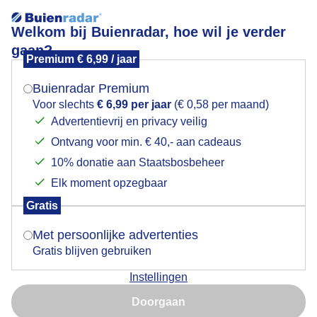
Welkom bij Buienradar, hoe wil je verder
gaan?
Premium € 6,99 / jaar
Mogen we je locatie gebruiken voor het
meanderendebeek
weer?
Buienradar Premium
Voor slechts
€ 6,99 per jaar
(€ 0,58 per maand)
Advertentievrij en privacy veilig
Ontvang voor min. € 40,- aan cadeaus
Indien je hier nog geen akkoord op hebt gegeven,
verschijnt er zo een pop-up uit je browser waarin
10% donatie aan Staatsbosbeheer
Een moment geduld aub...
deze toestemming gevraagd wordt.
Elk moment opzegbaar
Populaire categorieën
Gratis
Is goed, toon de popup
Met persoonlijke advertenties
Lente
Gratis blijven gebruiken
Zomer
Instellingen
Herfst
Nu niet, misschien later
Doorgaan
Gebruik je Safari en wil je niet elke dag deze pop-up zien?