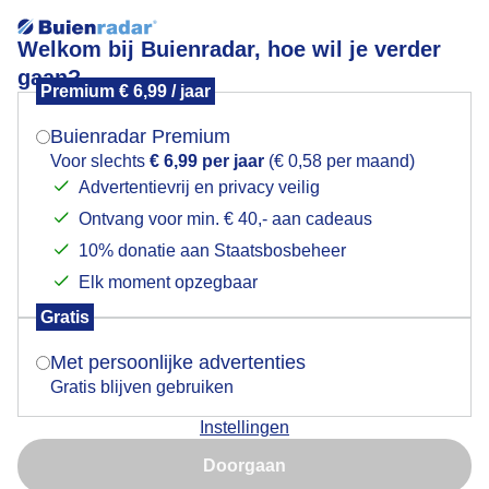
Welkom bij Buienradar, hoe wil je verder
gaan?
Premium € 6,99 / jaar
Mogen we je locatie gebruiken voor het
markt
weer?
Buienradar Premium
Voor slechts
€ 6,99 per jaar
(€ 0,58 per maand)
Advertentievrij en privacy veilig
Ontvang voor min. € 40,- aan cadeaus
Indien je hier nog geen akkoord op hebt gegeven,
verschijnt er zo een pop-up uit je browser waarin
10% donatie aan Staatsbosbeheer
Een moment geduld aub...
deze toestemming gevraagd wordt.
Elk moment opzegbaar
Populaire categorieën
Gratis
Is goed, toon de popup
Met persoonlijke advertenties
Lente
Gratis blijven gebruiken
Zomer
Instellingen
Herfst
Nu niet, misschien later
Doorgaan
Gebruik je Safari en wil je niet elke dag deze pop-up zien?