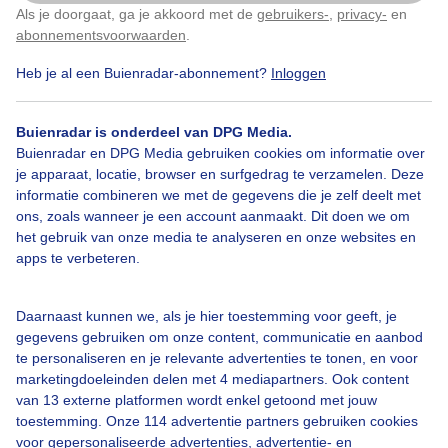
Als je doorgaat, ga je akkoord met de
gebruikers-
,
privacy-
en
Klik
hier
om dit aan te passen
abonnementsvoorwaarden
.
Heb je al een Buienradar-abonnement?
Inloggen
Over Buienradar
Buienradar is onderdeel van DPG Media.
Bedrijfsgegevens
Buienradar en DPG Media gebruiken cookies om informatie over
Veelgestelde vragen
je apparaat, locatie, browser en surfgedrag te verzamelen. Deze
informatie combineren we met de gegevens die je zelf deelt met
Contact
ons, zoals wanneer je een account aanmaakt. Dit doen we om
het gebruik van onze media te analyseren en onze websites en
Toegankelijkheid
apps te verbeteren.
Gebruikersvoorwaarden
Adverteren
Daarnaast kunnen we, als je hier toestemming voor geeft, je
gegevens gebruiken om onze content, communicatie en aanbod
Buienradar Team
te personaliseren en je relevante advertenties te tonen, en voor
Privacy beleid
marketingdoeleinden delen met 4 mediapartners. Ook content
van 13 externe platformen wordt enkel getoond met jouw
Cookie beleid
toestemming. Onze 114 advertentie partners gebruiken cookies
voor gepersonaliseerde advertenties, advertentie- en
Privacy instellingen