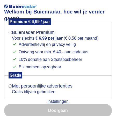
Welkom bij Buienradar, hoe wil je verder
gaan?
Premium € 6,99 / jaar
Mogen we je locatie gebruiken voor het
Lees meer.
weer?
Buienradar Premium
loodsboten
Voor slechts
€ 6,99 per jaar
(€ 0,58 per maand)
Advertentievrij en privacy veilig
Ontvang voor min. € 40,- aan cadeaus
Indien je hier nog geen akkoord op hebt gegeven,
verschijnt er zo een pop-up uit je browser waarin
10% donatie aan Staatsbosbeheer
deze toestemming gevraagd wordt.
Elk moment opzegbaar
Een moment geduld aub...
Gratis
Is goed, toon de popup
Met persoonlijke advertenties
Populaire categorieën
Gratis blijven gebruiken
Lente
Instellingen
Nu niet, misschien later
Zomer
Doorgaan
Herfst
Gebruik je Safari en wil je niet elke dag deze pop-up zien?