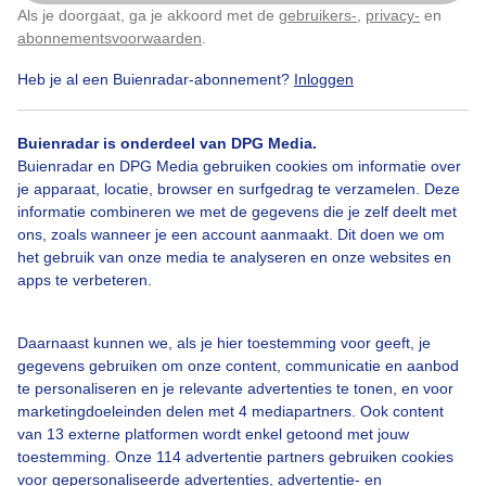
Als je doorgaat, ga je akkoord met de
gebruikers-
,
privacy-
en
Klik
hier
om dit aan te passen
abonnementsvoorwaarden
.
Heb je al een Buienradar-abonnement?
Inloggen
Over Buienradar
Buienradar is onderdeel van DPG Media.
Buienradar en DPG Media gebruiken cookies om informatie over
je apparaat, locatie, browser en surfgedrag te verzamelen. Deze
Bedrijfsgegevens
informatie combineren we met de gegevens die je zelf deelt met
ons, zoals wanneer je een account aanmaakt. Dit doen we om
Veelgestelde vragen
het gebruik van onze media te analyseren en onze websites en
Contact
apps te verbeteren.
Toegankelijkheid
Daarnaast kunnen we, als je hier toestemming voor geeft, je
Gebruikersvoorwaarden
gegevens gebruiken om onze content, communicatie en aanbod
Adverteren
te personaliseren en je relevante advertenties te tonen, en voor
marketingdoeleinden delen met 4 mediapartners. Ook content
Buienradar Team
van 13 externe platformen wordt enkel getoond met jouw
Privacy beleid
toestemming. Onze 114 advertentie partners gebruiken cookies
voor gepersonaliseerde advertenties, advertentie- en