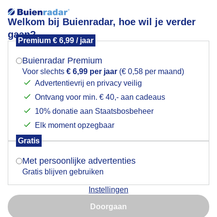
Welkom bij Buienradar, hoe wil je verder
gaan?
Premium € 6,99 / jaar
Mogen we je locatie gebruiken voor het
lexmond
weer?
Buienradar Premium
Voor slechts
€ 6,99 per jaar
(€ 0,58 per maand)
Advertentievrij en privacy veilig
Ontvang voor min. € 40,- aan cadeaus
Indien je hier nog geen akkoord op hebt gegeven,
verschijnt er zo een pop-up uit je browser waarin
10% donatie aan Staatsbosbeheer
Een moment geduld aub...
deze toestemming gevraagd wordt.
Elk moment opzegbaar
Populaire categorieën
Gratis
Is goed, toon de popup
Met persoonlijke advertenties
Lente
Gratis blijven gebruiken
Zomer
Instellingen
Herfst
Nu niet, misschien later
Doorgaan
Gebruik je Safari en wil je niet elke dag deze pop-up zien?