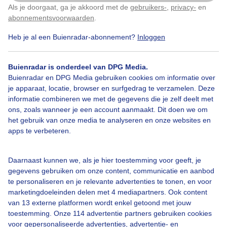
Als je doorgaat, ga je akkoord met de
gebruikers-
,
privacy-
en
Klik
hier
om dit aan te passen
abonnementsvoorwaarden
.
Heb je al een Buienradar-abonnement?
Inloggen
Over Buienradar
Buienradar is onderdeel van DPG Media.
Bedrijfsgegevens
Buienradar en DPG Media gebruiken cookies om informatie over
Veelgestelde vragen
je apparaat, locatie, browser en surfgedrag te verzamelen. Deze
informatie combineren we met de gegevens die je zelf deelt met
Contact
ons, zoals wanneer je een account aanmaakt. Dit doen we om
het gebruik van onze media te analyseren en onze websites en
Toegankelijkheid
apps te verbeteren.
Gebruikersvoorwaarden
Adverteren
Daarnaast kunnen we, als je hier toestemming voor geeft, je
gegevens gebruiken om onze content, communicatie en aanbod
Buienradar Team
te personaliseren en je relevante advertenties te tonen, en voor
Privacy beleid
marketingdoeleinden delen met 4 mediapartners. Ook content
van 13 externe platformen wordt enkel getoond met jouw
Cookie beleid
toestemming. Onze 114 advertentie partners gebruiken cookies
voor gepersonaliseerde advertenties, advertentie- en
Privacy instellingen