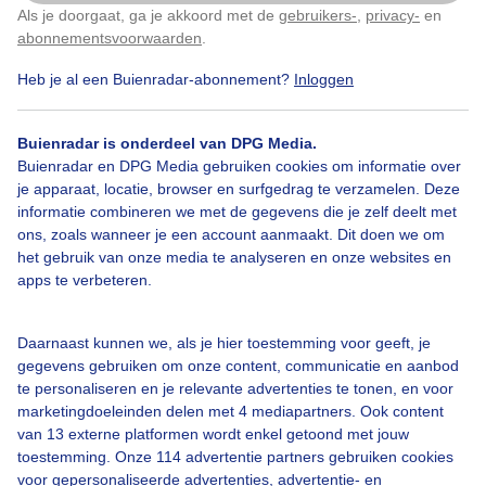
Als je doorgaat, ga je akkoord met de
gebruikers-
,
privacy-
en
Klik
hier
om dit aan te passen
abonnementsvoorwaarden
.
Heb je al een Buienradar-abonnement?
Inloggen
Over Buienradar
Buienradar is onderdeel van DPG Media.
Bedrijfsgegevens
Buienradar en DPG Media gebruiken cookies om informatie over
Veelgestelde vragen
je apparaat, locatie, browser en surfgedrag te verzamelen. Deze
informatie combineren we met de gegevens die je zelf deelt met
Contact
ons, zoals wanneer je een account aanmaakt. Dit doen we om
het gebruik van onze media te analyseren en onze websites en
Toegankelijkheid
apps te verbeteren.
Gebruikersvoorwaarden
Adverteren
Daarnaast kunnen we, als je hier toestemming voor geeft, je
gegevens gebruiken om onze content, communicatie en aanbod
Buienradar Team
te personaliseren en je relevante advertenties te tonen, en voor
Privacy beleid
marketingdoeleinden delen met 4 mediapartners. Ook content
van 13 externe platformen wordt enkel getoond met jouw
Cookie beleid
toestemming. Onze 114 advertentie partners gebruiken cookies
voor gepersonaliseerde advertenties, advertentie- en
Privacy instellingen