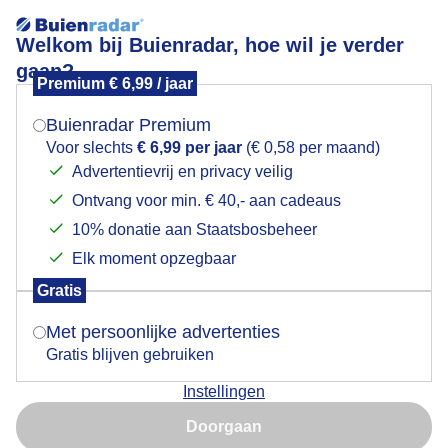
Welkom bij Buienradar, hoe wil je verder
gaan?
Premium € 6,99 / jaar
Mogen we je locatie gebruiken voor het
lenteweer
weer?
Buienradar Premium
Voor slechts
€ 6,99 per jaar
(€ 0,58 per maand)
Advertentievrij en privacy veilig
Ontvang voor min. € 40,- aan cadeaus
Indien je hier nog geen akkoord op hebt gegeven,
verschijnt er zo een pop-up uit je browser waarin
10% donatie aan Staatsbosbeheer
Een moment geduld aub...
deze toestemming gevraagd wordt.
Elk moment opzegbaar
Populaire categorieën
Gratis
Is goed, toon de popup
Met persoonlijke advertenties
Lente
Gratis blijven gebruiken
Zomer
Instellingen
Herfst
Nu niet, misschien later
Doorgaan
Gebruik je Safari en wil je niet elke dag deze pop-up zien?