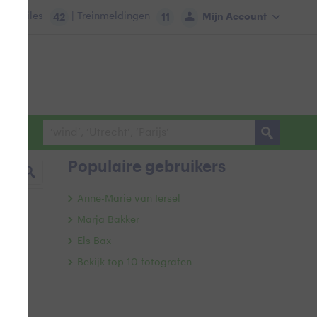
tie:
Files
| Treinmeldingen
Mijn Account
42
11
Populaire gebruikers
Anne-Marie van Iersel
Marja Bakker
Els Bax
Bekijk top 10 fotografen