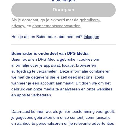
Is goed, toon de popup
Doorgaan
Nu niet, misschien later
categorieën
Als je doorgaat, ga je akkoord met de
gebruikers-
,
privacy-
en
abonnementsvoorwaarden
.
Gebruik je Safari en wil je niet elke dag deze pop-up
auwelucht
##terras
#bewolking
#bewolkt
#blauwel
zien?
Heb je al een Buienradar-abonnement?
Inloggen
Klik
hier
om dit aan te passen
oemen
#boten
#camping
#coderoze
#donkerewolke
Buienradar is onderdeel van DPG Media.
oogte
#duinen
#fietser
#fietsers
#grondmist
#ha
Buienradar en DPG Media gebruiken cookies om
informatie over je apparaat, locatie, browser en
 alle categorieën
te
#hittegolf
#kinderen
#kiters
#kurkdroog
surfgedrag te verzamelen. Deze informatie combineren
we met de gegevens die je zelf deelt met ons, zoals
vendestandbeelden
#maan
#mensen
#mist
#molen
wanneer je een account aanmaakt. Dit doen we om het
uienradar
Mijn weer
gebruik van onze media te analyseren en onze websites
uur
#opklaringen
#paraplu
#parasol
#regenboog
en apps te verbeteren.
fsgegevens
De Bilt
enbui
#regenwolken
#schilders
#sluierbewolking
stelde vragen
Daarnaast kunnen we, als je hier toestemming voor geeft,
je gegevens gebruiken om onze content, communicatie
t
pelwolkjes
#strakblauwe_lucht
#strakblauwelucht
#str
en aanbod te personaliseren en je relevante advertenties