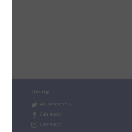
ucht
n
lo
Overig
@BuienradarNL
Buienradar
Buienradar
and