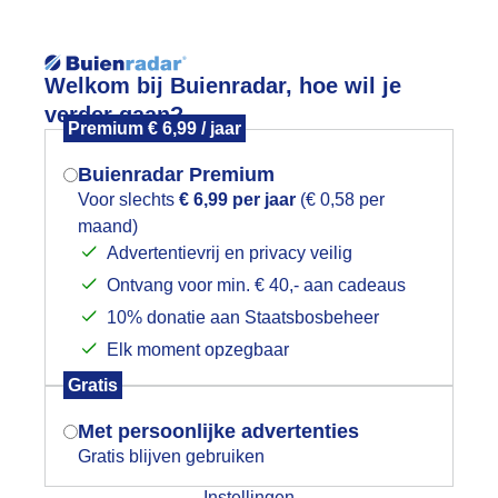
Reisinforma
Welkom bij Buienradar, hoe wil je
verder gaan?
Premium € 6,99 / jaar
Buienradar Premium
Voor slechts
€ 6,99 per jaar
(€ 0,58 per
wijd
Foto en video
Weerzine
maand)
Mogen we je locatie gebruiken voor
Advertentievrij en privacy veilig
het weer?
Zoeken in foto & video:
Ontvang voor min. € 40,- aan cadeaus
10% donatie aan Staatsbosbeheer
ijk slideshow
Elk moment opzegbaar
Indien je hier nog geen akkoord op hebt
Gratis
gegeven, verschijnt er zo een pop-up uit
je browser waarin deze toestemming
Met persoonlijke advertenties
gevraagd wordt.
Gratis blijven gebruiken
Een moment geduld aub...
Instellingen