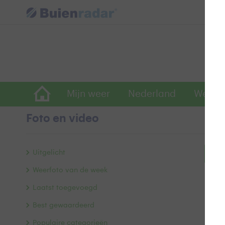
Mijn weer
Nederland
Wereld
Foto en video
Uitgelicht
Bek
Weerfoto van de week
Laatst toegevoegd
Best gewaardeerd
Populaire categorieën