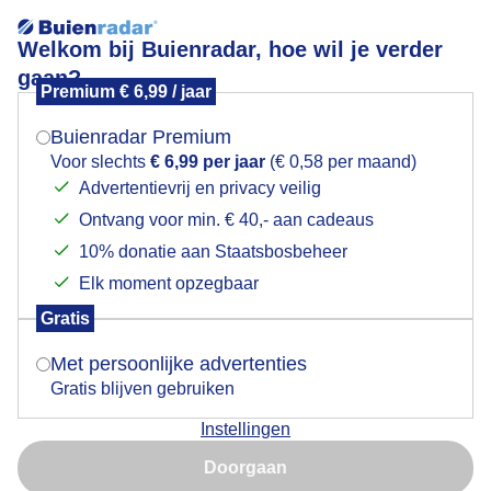
Welkom bij Buienradar, hoe wil je verder
gaan?
Premium € 6,99 / jaar
Mogen we je locatie gebruiken voor het
langsdelijn
weer?
Buienradar Premium
Voor slechts
€ 6,99 per jaar
(€ 0,58 per maand)
Advertentievrij en privacy veilig
Ontvang voor min. € 40,- aan cadeaus
Indien je hier nog geen akkoord op hebt gegeven,
verschijnt er zo een pop-up uit je browser waarin
10% donatie aan Staatsbosbeheer
Een moment geduld aub...
deze toestemming gevraagd wordt.
Elk moment opzegbaar
Populaire categorieën
Gratis
Is goed, toon de popup
Met persoonlijke advertenties
Lente
Gratis blijven gebruiken
Zomer
Instellingen
Herfst
Nu niet, misschien later
Doorgaan
Gebruik je Safari en wil je niet elke dag deze pop-up zien?