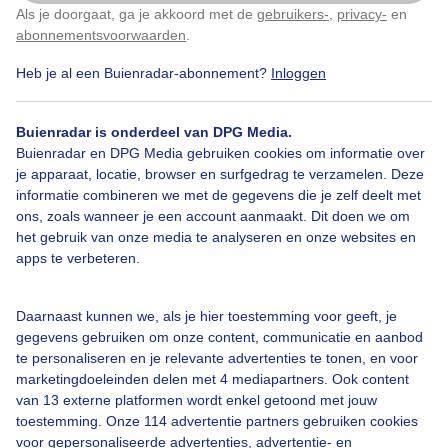
Als je doorgaat, ga je akkoord met de
gebruikers-
,
privacy-
en
Klik
hier
om dit aan te passen
abonnementsvoorwaarden
.
Heb je al een Buienradar-abonnement?
Inloggen
Over Buienradar
Buienradar is onderdeel van DPG Media.
Bedrijfsgegevens
Buienradar en DPG Media gebruiken cookies om informatie over
Veelgestelde vragen
je apparaat, locatie, browser en surfgedrag te verzamelen. Deze
informatie combineren we met de gegevens die je zelf deelt met
Contact
ons, zoals wanneer je een account aanmaakt. Dit doen we om
het gebruik van onze media te analyseren en onze websites en
Toegankelijkheid
apps te verbeteren.
Gebruikersvoorwaarden
Adverteren
Daarnaast kunnen we, als je hier toestemming voor geeft, je
gegevens gebruiken om onze content, communicatie en aanbod
Buienradar Team
te personaliseren en je relevante advertenties te tonen, en voor
Privacy beleid
marketingdoeleinden delen met 4 mediapartners. Ook content
van 13 externe platformen wordt enkel getoond met jouw
Cookie beleid
toestemming. Onze 114 advertentie partners gebruiken cookies
voor gepersonaliseerde advertenties, advertentie- en
Privacy instellingen