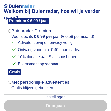
Welkom bij Buienradar, hoe wil je verder
gaan?
Premium € 6,99 / jaar
Mogen we je locatie gebruiken voor het
laatste
weer?
Buienradar Premium
Voor slechts
€ 6,99 per jaar
(€ 0,58 per maand)
Advertentievrij en privacy veilig
Ontvang voor min. € 40,- aan cadeaus
Indien je hier nog geen akkoord op hebt gegeven,
verschijnt er zo een pop-up uit je browser waarin
10% donatie aan Staatsbosbeheer
Een moment geduld aub...
deze toestemming gevraagd wordt.
Elk moment opzegbaar
Populaire categorieën
Gratis
Is goed, toon de popup
Met persoonlijke advertenties
Lente
Gratis blijven gebruiken
Zomer
Instellingen
Herfst
Nu niet, misschien later
Doorgaan
Gebruik je Safari en wil je niet elke dag deze pop-up zien?