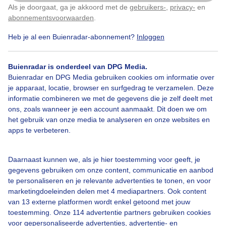
Als je doorgaat, ga je akkoord met de
gebruikers-
,
privacy-
en
Klik
hier
om dit aan te passen
abonnementsvoorwaarden
.
Heb je al een Buienradar-abonnement?
Inloggen
Over Buienradar
Buienradar is onderdeel van DPG Media.
Bedrijfsgegevens
Buienradar en DPG Media gebruiken cookies om informatie over
Veelgestelde vragen
je apparaat, locatie, browser en surfgedrag te verzamelen. Deze
informatie combineren we met de gegevens die je zelf deelt met
Contact
ons, zoals wanneer je een account aanmaakt. Dit doen we om
het gebruik van onze media te analyseren en onze websites en
Toegankelijkheid
apps te verbeteren.
Gebruikersvoorwaarden
Adverteren
Daarnaast kunnen we, als je hier toestemming voor geeft, je
gegevens gebruiken om onze content, communicatie en aanbod
Buienradar Team
te personaliseren en je relevante advertenties te tonen, en voor
Privacy beleid
marketingdoeleinden delen met 4 mediapartners. Ook content
van 13 externe platformen wordt enkel getoond met jouw
Cookie beleid
toestemming. Onze 114 advertentie partners gebruiken cookies
voor gepersonaliseerde advertenties, advertentie- en
Privacy instellingen