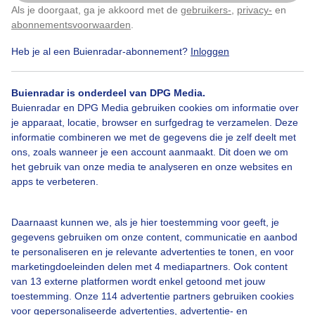
Als je doorgaat, ga je akkoord met de
gebruikers-
,
privacy-
en
Klik
hier
om dit aan te passen
abonnementsvoorwaarden
.
Heb je al een Buienradar-abonnement?
Inloggen
Over Buienradar
Buienradar is onderdeel van DPG Media.
Bedrijfsgegevens
Buienradar en DPG Media gebruiken cookies om informatie over
Veelgestelde vragen
je apparaat, locatie, browser en surfgedrag te verzamelen. Deze
informatie combineren we met de gegevens die je zelf deelt met
Contact
ons, zoals wanneer je een account aanmaakt. Dit doen we om
het gebruik van onze media te analyseren en onze websites en
Toegankelijkheid
apps te verbeteren.
Gebruikersvoorwaarden
Adverteren
Daarnaast kunnen we, als je hier toestemming voor geeft, je
gegevens gebruiken om onze content, communicatie en aanbod
Buienradar Team
te personaliseren en je relevante advertenties te tonen, en voor
Privacy beleid
marketingdoeleinden delen met 4 mediapartners. Ook content
van 13 externe platformen wordt enkel getoond met jouw
Cookie beleid
toestemming. Onze 114 advertentie partners gebruiken cookies
voor gepersonaliseerde advertenties, advertentie- en
Privacy instellingen