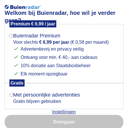
Welkom bij Buienradar, hoe wil je verder
gaan?
Premium € 6,99 / jaar
Mogen we je locatie gebruiken voor het
laaghangendebewolkingbovenzee
weer?
Buienradar Premium
Voor slechts
€ 6,99 per jaar
(€ 0,58 per maand)
Advertentievrij en privacy veilig
Ontvang voor min. € 40,- aan cadeaus
Indien je hier nog geen akkoord op hebt gegeven,
verschijnt er zo een pop-up uit je browser waarin
10% donatie aan Staatsbosbeheer
Een moment geduld aub...
deze toestemming gevraagd wordt.
Elk moment opzegbaar
Populaire categorieën
Gratis
Is goed, toon de popup
Met persoonlijke advertenties
Lente
Gratis blijven gebruiken
Zomer
Instellingen
Herfst
Nu niet, misschien later
Doorgaan
Gebruik je Safari en wil je niet elke dag deze pop-up zien?