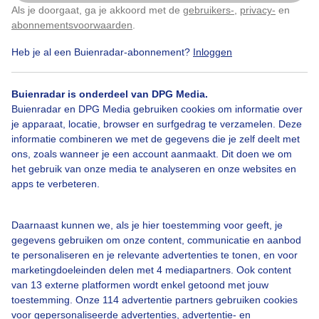
Als je doorgaat, ga je akkoord met de
gebruikers-
,
privacy-
en
Klik
hier
om dit aan te passen
abonnementsvoorwaarden
.
Heb je al een Buienradar-abonnement?
Inloggen
Over Buienradar
Buienradar is onderdeel van DPG Media.
Bedrijfsgegevens
Buienradar en DPG Media gebruiken cookies om informatie over
Veelgestelde vragen
je apparaat, locatie, browser en surfgedrag te verzamelen. Deze
informatie combineren we met de gegevens die je zelf deelt met
Contact
ons, zoals wanneer je een account aanmaakt. Dit doen we om
het gebruik van onze media te analyseren en onze websites en
Toegankelijkheid
apps te verbeteren.
Gebruikersvoorwaarden
Adverteren
Daarnaast kunnen we, als je hier toestemming voor geeft, je
gegevens gebruiken om onze content, communicatie en aanbod
Buienradar Team
te personaliseren en je relevante advertenties te tonen, en voor
Privacy beleid
marketingdoeleinden delen met 4 mediapartners. Ook content
van 13 externe platformen wordt enkel getoond met jouw
Cookie beleid
toestemming. Onze 114 advertentie partners gebruiken cookies
voor gepersonaliseerde advertenties, advertentie- en
Privacy instellingen