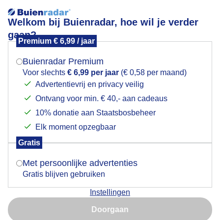
Welkom bij Buienradar, hoe wil je verder
gaan?
Premium € 6,99 / jaar
Mogen we je locatie gebruiken voor het
krachtigewind
weer?
Buienradar Premium
Voor slechts
€ 6,99 per jaar
(€ 0,58 per maand)
Advertentievrij en privacy veilig
Ontvang voor min. € 40,- aan cadeaus
Indien je hier nog geen akkoord op hebt gegeven,
verschijnt er zo een pop-up uit je browser waarin
10% donatie aan Staatsbosbeheer
Een moment geduld aub...
deze toestemming gevraagd wordt.
Elk moment opzegbaar
Populaire categorieën
Gratis
Is goed, toon de popup
Met persoonlijke advertenties
Lente
Gratis blijven gebruiken
Zomer
Instellingen
Herfst
Nu niet, misschien later
Doorgaan
Gebruik je Safari en wil je niet elke dag deze pop-up zien?