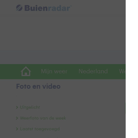
Mijn weer
Nederland
Wereld
Foto en video
Uitgelicht
Bek
Weerfoto van de week
Laatst toegevoegd