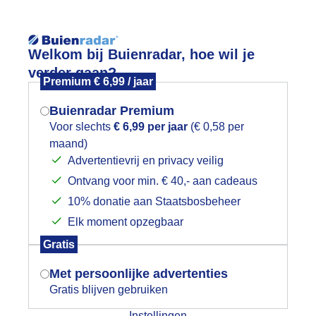
Reisinforma
Welkom bij Buienradar, hoe wil je
verder gaan?
Premium € 6,99 / jaar
Buienradar Premium
Voor slechts
€ 6,99 per jaar
(€ 0,58 per
Lees meer.
maand)
Mogen we je locatie gebruiken voor
Advertentievrij en privacy veilig
wijd
Foto en video
Weerzine
het weer?
Ontvang voor min. € 40,- aan cadeaus
10% donatie aan Staatsbosbeheer
Zoeken in foto & video:
Elk moment opzegbaar
Indien je hier nog geen akkoord op hebt
Gratis
ijk slideshow
gegeven, verschijnt er zo een pop-up uit
je browser waarin deze toestemming
Met persoonlijke advertenties
gevraagd wordt.
Gratis blijven gebruiken
Instellingen