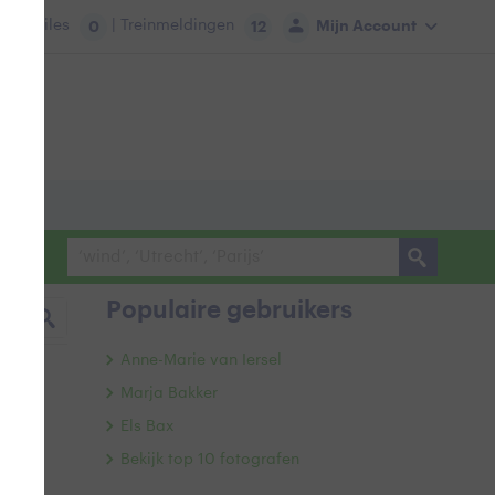
tie:
Files
| Treinmeldingen
Mijn Account
0
12
Populaire gebruikers
Anne-Marie van Iersel
Marja Bakker
Els Bax
Bekijk top 10 fotografen