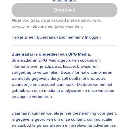
Is goed, toon de popup
Doorgaan
Een moment geduld aub...
Nu niet, misschien later
Als je doorgaat, ga je akkoord met de
gebruikers-
,
privacy-
en
abonnementsvoorwaarden
.
Gebruik je Safari en wil je niet elke dag deze pop-up
categorieën
zien?
Heb je al een Buienradar-abonnement?
Inloggen
Klik
hier
om dit aan te passen
auwelucht
##terras
#bewolking
#bewolkt
#blauwel
Buienradar is onderdeel van DPG Media.
oemen
#boten
#camping
#coderoze
#donkerewolke
Buienradar en DPG Media gebruiken cookies om
informatie over je apparaat, locatie, browser en
oogte
#duinen
#fietser
#fietsers
#grondmist
#ha
surfgedrag te verzamelen. Deze informatie combineren
we met de gegevens die je zelf deelt met ons, zoals
 alle categorieën
te
#hittegolf
#kinderen
#kiters
#kurkdroog
wanneer je een account aanmaakt. Dit doen we om het
gebruik van onze media te analyseren en onze websites
vendestandbeelden
#maan
#mensen
#mist
#molen
en apps te verbeteren.
uienradar
Mijn weer
uur
#opklaringen
#paraplu
#parasol
#regenboog
Daarnaast kunnen we, als je hier toestemming voor geeft,
fsgegevens
De Bilt
je gegevens gebruiken om onze content, communicatie
enbui
#regenwolken
#schilders
#sluierbewolking
stelde vragen
en aanbod te personaliseren en je relevante advertenties