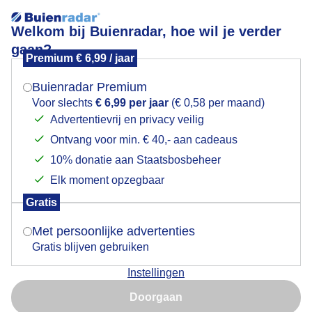
Welkom bij Buienradar, hoe wil je verder
gaan?
Premium € 6,99 / jaar
Mogen we je locatie gebruiken voor het
kletsnat
weer?
Buienradar Premium
Voor slechts
€ 6,99 per jaar
(€ 0,58 per maand)
Advertentievrij en privacy veilig
Ontvang voor min. € 40,- aan cadeaus
Indien je hier nog geen akkoord op hebt gegeven,
verschijnt er zo een pop-up uit je browser waarin
10% donatie aan Staatsbosbeheer
Een moment geduld aub...
deze toestemming gevraagd wordt.
Elk moment opzegbaar
Populaire categorieën
Gratis
Is goed, toon de popup
Met persoonlijke advertenties
Lente
Gratis blijven gebruiken
Zomer
Instellingen
Herfst
Nu niet, misschien later
Doorgaan
Gebruik je Safari en wil je niet elke dag deze pop-up zien?