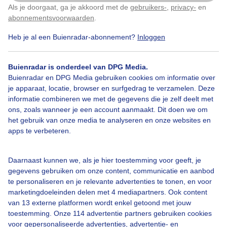
Als je doorgaat, ga je akkoord met de
gebruikers-
,
privacy-
en
Klik
hier
om dit aan te passen
abonnementsvoorwaarden
.
Heb je al een Buienradar-abonnement?
Inloggen
Over Buienradar
Buienradar is onderdeel van DPG Media.
Bedrijfsgegevens
Buienradar en DPG Media gebruiken cookies om informatie over
Veelgestelde vragen
je apparaat, locatie, browser en surfgedrag te verzamelen. Deze
informatie combineren we met de gegevens die je zelf deelt met
Contact
ons, zoals wanneer je een account aanmaakt. Dit doen we om
het gebruik van onze media te analyseren en onze websites en
Toegankelijkheid
apps te verbeteren.
Gebruikersvoorwaarden
Adverteren
Daarnaast kunnen we, als je hier toestemming voor geeft, je
gegevens gebruiken om onze content, communicatie en aanbod
Buienradar Team
te personaliseren en je relevante advertenties te tonen, en voor
Privacy beleid
marketingdoeleinden delen met 4 mediapartners. Ook content
van 13 externe platformen wordt enkel getoond met jouw
Cookie beleid
toestemming. Onze 114 advertentie partners gebruiken cookies
voor gepersonaliseerde advertenties, advertentie- en
Privacy instellingen