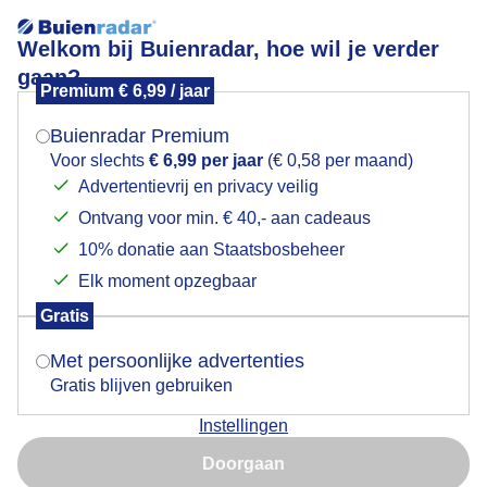
Welkom bij Buienradar, hoe wil je verder
gaan?
Premium € 6,99 / jaar
Mogen we je locatie gebruiken voor het
klam
weer?
Buienradar Premium
Voor slechts
€ 6,99 per jaar
(€ 0,58 per maand)
Advertentievrij en privacy veilig
Ontvang voor min. € 40,- aan cadeaus
Indien je hier nog geen akkoord op hebt gegeven,
verschijnt er zo een pop-up uit je browser waarin
10% donatie aan Staatsbosbeheer
Een moment geduld aub...
deze toestemming gevraagd wordt.
Elk moment opzegbaar
Populaire categorieën
Gratis
Is goed, toon de popup
Met persoonlijke advertenties
Lente
Gratis blijven gebruiken
Zomer
Instellingen
Herfst
Nu niet, misschien later
Doorgaan
Gebruik je Safari en wil je niet elke dag deze pop-up zien?