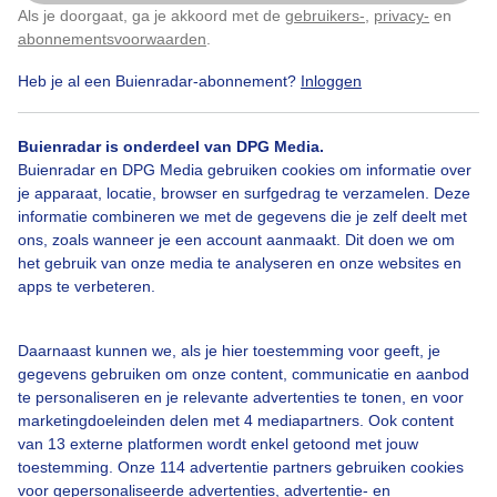
Als je doorgaat, ga je akkoord met de
gebruikers-
,
privacy-
en
Klik
hier
om dit aan te passen
abonnementsvoorwaarden
.
Heb je al een Buienradar-abonnement?
Inloggen
Over Buienradar
Buienradar is onderdeel van DPG Media.
Bedrijfsgegevens
Buienradar en DPG Media gebruiken cookies om informatie over
Veelgestelde vragen
je apparaat, locatie, browser en surfgedrag te verzamelen. Deze
informatie combineren we met de gegevens die je zelf deelt met
Contact
ons, zoals wanneer je een account aanmaakt. Dit doen we om
het gebruik van onze media te analyseren en onze websites en
Toegankelijkheid
apps te verbeteren.
Gebruikersvoorwaarden
Adverteren
Daarnaast kunnen we, als je hier toestemming voor geeft, je
gegevens gebruiken om onze content, communicatie en aanbod
Buienradar Team
te personaliseren en je relevante advertenties te tonen, en voor
Privacy beleid
marketingdoeleinden delen met 4 mediapartners. Ook content
van 13 externe platformen wordt enkel getoond met jouw
Cookie beleid
toestemming. Onze 114 advertentie partners gebruiken cookies
voor gepersonaliseerde advertenties, advertentie- en
Privacy instellingen