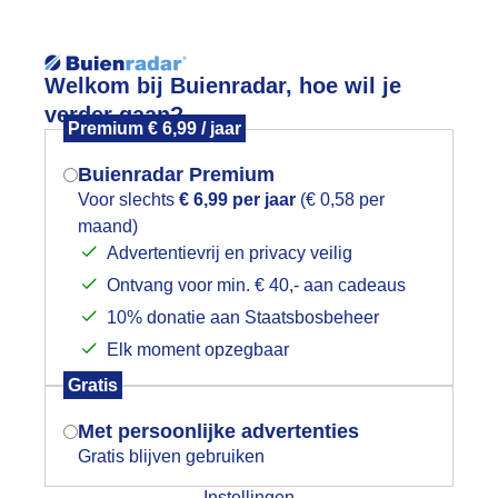
Reisinforma
Lees meer.
Welkom bij Buienradar, hoe wil je
verder gaan?
Premium € 6,99 / jaar
wijd
Foto en video
Weerzine
Buienradar Premium
Zoeken in foto & video:
Voor slechts
€ 6,99 per jaar
(€ 0,58 per
maand)
Mogen we je locatie gebruiken voor
Advertentievrij en privacy veilig
ijk slideshow
het weer?
Ontvang voor min. € 40,- aan cadeaus
10% donatie aan Staatsbosbeheer
Elk moment opzegbaar
Indien je hier nog geen akkoord op hebt
Gratis
gegeven, verschijnt er zo een pop-up uit
Een moment geduld aub...
je browser waarin deze toestemming
Met persoonlijke advertenties
gevraagd wordt.
Gratis blijven gebruiken
categorieën
Instellingen