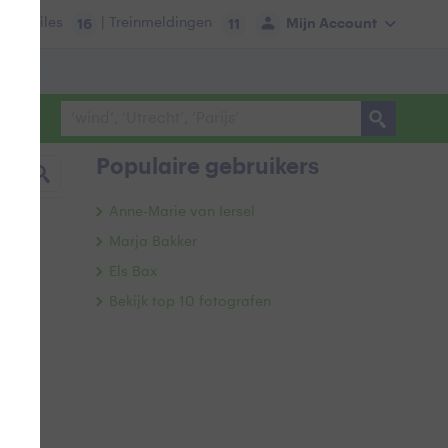
tie:
Files
| Treinmeldingen
Mijn Account
16
11
Populaire gebruikers
Anne-Marie van Iersel
Marja Bakker
Els Bax
Bekijk top 10 fotografen