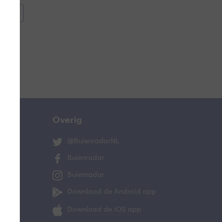
oemen
e
Overig
@BuienradarNL
Buienradar
Buienradar
ucht
Download de Android app
oeling
Download de iOS app