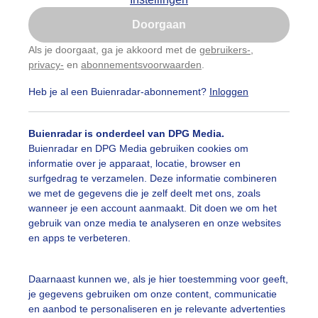
Is goed, toon de popup
auwelucht
#bewolking
#bewolkt
#blauwelucht
#bl
Doorgaan
Nu niet, misschien later
Als je doorgaat, ga je akkoord met de
gebruikers-
,
ten
#camping
#coderoze
#donkerewolken
#droogt
privacy-
en
abonnementsvoorwaarden
.
Gebruik je Safari en wil je niet elke dag deze pop-up
zien?
nen
#fietser
#fietsers
#grondmist
#halo
#hitte
Heb je al een Buienradar-abonnement?
Inloggen
Klik
hier
om dit aan te passen
 alle categorieën
tegolf
#kinderen
#kiters
#kurkdroog
Buienradar is onderdeel van DPG Media.
Buienradar en DPG Media gebruiken cookies om
vendestandbeelden
#maan
#mensen
#mist
#molen
informatie over je apparaat, locatie, browser en
uienradar
Mijn weer
surfgedrag te verzamelen. Deze informatie combineren
uur
#opklaringen
#paraplu
#parasol
#regenboog
we met de gegevens die je zelf deelt met ons, zoals
fsgegevens
De Bilt
wanneer je een account aanmaakt. Dit doen we om het
enbui
#regenwolken
#schapen
#schilders
gebruik van onze media te analyseren en onze websites
stelde vragen
en apps te verbeteren.
t
ierbewolking
#sproeien
#stapelwolkjes
#strakblauwe_l
elijkheid
Daarnaast kunnen we, als je hier toestemming voor geeft,
akblauwelucht
#strand
#strandbedjes
#terras
#verk
je gegevens gebruiken om onze content, communicatie
kersvoorwaarden
en aanbod te personaliseren en je relevante advertenties