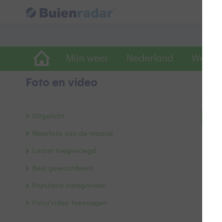
Mijn weer
Nederland
Wereld
Foto en video
Uitgelicht
Bek
Weerfoto van de maand
Laatst toegevoegd
Best gewaardeerd
Populaire categorieën
Foto/video toevoegen
Alle 