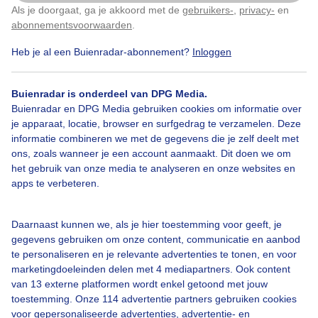
Als je doorgaat, ga je akkoord met de
gebruikers-
,
privacy-
en
Klik
hier
om dit aan te passen
abonnementsvoorwaarden
.
Heb je al een Buienradar-abonnement?
Inloggen
Over Buienradar
Buienradar is onderdeel van DPG Media.
Bedrijfsgegevens
Buienradar en DPG Media gebruiken cookies om informatie over
Veelgestelde vragen
je apparaat, locatie, browser en surfgedrag te verzamelen. Deze
informatie combineren we met de gegevens die je zelf deelt met
Contact
ons, zoals wanneer je een account aanmaakt. Dit doen we om
het gebruik van onze media te analyseren en onze websites en
Toegankelijkheid
apps te verbeteren.
Gebruikersvoorwaarden
Adverteren
Daarnaast kunnen we, als je hier toestemming voor geeft, je
gegevens gebruiken om onze content, communicatie en aanbod
Buienradar Team
te personaliseren en je relevante advertenties te tonen, en voor
Privacy beleid
marketingdoeleinden delen met 4 mediapartners. Ook content
van 13 externe platformen wordt enkel getoond met jouw
Cookie beleid
toestemming. Onze 114 advertentie partners gebruiken cookies
voor gepersonaliseerde advertenties, advertentie- en
Privacy instellingen