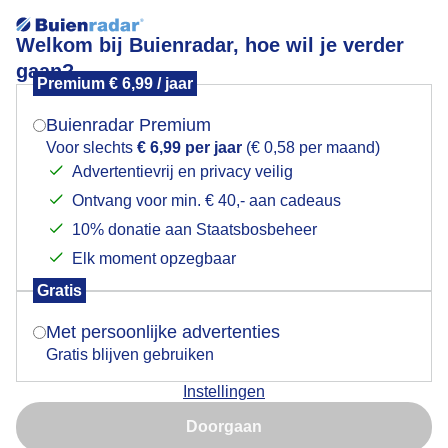
Welkom bij Buienradar, hoe wil je verder
gaan?
Premium € 6,99 / jaar
Mogen we je locatie gebruiken voor het
kerst
weer?
Buienradar Premium
Voor slechts
€ 6,99 per jaar
(€ 0,58 per maand)
Advertentievrij en privacy veilig
Ontvang voor min. € 40,- aan cadeaus
Indien je hier nog geen akkoord op hebt gegeven,
verschijnt er zo een pop-up uit je browser waarin
10% donatie aan Staatsbosbeheer
Een moment geduld aub...
deze toestemming gevraagd wordt.
Elk moment opzegbaar
Populaire categorieën
Gratis
Is goed, toon de popup
Met persoonlijke advertenties
Lente
Gratis blijven gebruiken
Zomer
Instellingen
Herfst
Nu niet, misschien later
Doorgaan
Gebruik je Safari en wil je niet elke dag deze pop-up zien?