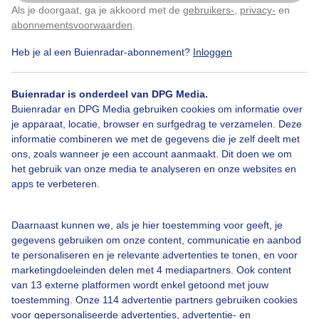
Als je doorgaat, ga je akkoord met de
gebruikers-
,
privacy-
en
Klik
hier
om dit aan te passen
abonnementsvoorwaarden
.
Heb je al een Buienradar-abonnement?
Inloggen
Over Buienradar
Buienradar is onderdeel van DPG Media.
Bedrijfsgegevens
Buienradar en DPG Media gebruiken cookies om informatie over
Veelgestelde vragen
je apparaat, locatie, browser en surfgedrag te verzamelen. Deze
informatie combineren we met de gegevens die je zelf deelt met
Contact
ons, zoals wanneer je een account aanmaakt. Dit doen we om
het gebruik van onze media te analyseren en onze websites en
Toegankelijkheid
apps te verbeteren.
Gebruikersvoorwaarden
Adverteren
Daarnaast kunnen we, als je hier toestemming voor geeft, je
gegevens gebruiken om onze content, communicatie en aanbod
Buienradar Team
te personaliseren en je relevante advertenties te tonen, en voor
Privacy beleid
marketingdoeleinden delen met 4 mediapartners. Ook content
van 13 externe platformen wordt enkel getoond met jouw
Cookie beleid
toestemming. Onze 114 advertentie partners gebruiken cookies
voor gepersonaliseerde advertenties, advertentie- en
Privacy instellingen