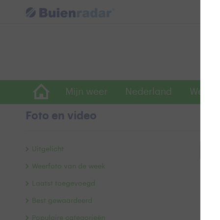
Mijn weer
Nederland
Wereld
Foto en video
Uitgelicht
Bek
Weerfoto van de week
Laatst toegevoegd
Best gewaardeerd
Populaire categorieën