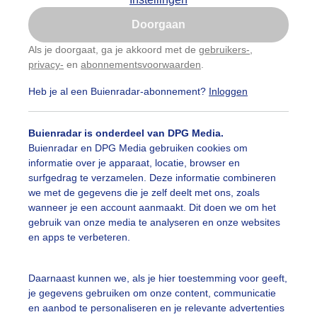
Is goed, toon de popup
Doorgaan
Nu niet, misschien later
categorieën
Als je doorgaat, ga je akkoord met de
gebruikers-
,
privacy-
en
abonnementsvoorwaarden
.
Gebruik je Safari en wil je niet elke dag deze pop-up
auwelucht
##terras
#bewolking
#bewolkt
#blauwel
zien?
Heb je al een Buienradar-abonnement?
Inloggen
Klik
hier
om dit aan te passen
oemen
#boten
#camping
#coderoze
#donkerewolke
Buienradar is onderdeel van DPG Media.
oogte
#duinen
#fietser
#fietsers
#grondmist
#ha
Buienradar en DPG Media gebruiken cookies om
informatie over je apparaat, locatie, browser en
 alle categorieën
te
#hittegolf
#kinderen
#kiters
#kurkdroog
surfgedrag te verzamelen. Deze informatie combineren
we met de gegevens die je zelf deelt met ons, zoals
vendestandbeelden
#maan
#mensen
#mist
#molen
wanneer je een account aanmaakt. Dit doen we om het
uienradar
Mijn weer
gebruik van onze media te analyseren en onze websites
uur
#opklaringen
#paraplu
#parasol
#regenboog
en apps te verbeteren.
fsgegevens
De Bilt
enbui
#regenwolken
#schilders
#sluierbewolking
stelde vragen
Daarnaast kunnen we, als je hier toestemming voor geeft,
je gegevens gebruiken om onze content, communicatie
t
pelwolkjes
#strakblauwe_lucht
#strakblauwelucht
#str
en aanbod te personaliseren en je relevante advertenties