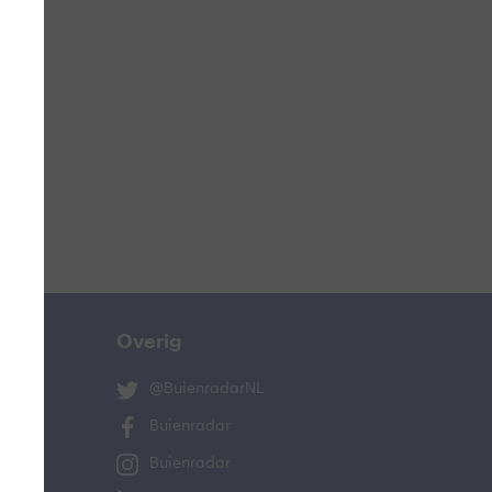
ucht
n
lo
Overig
@BuienradarNL
Buienradar
Buienradar
and