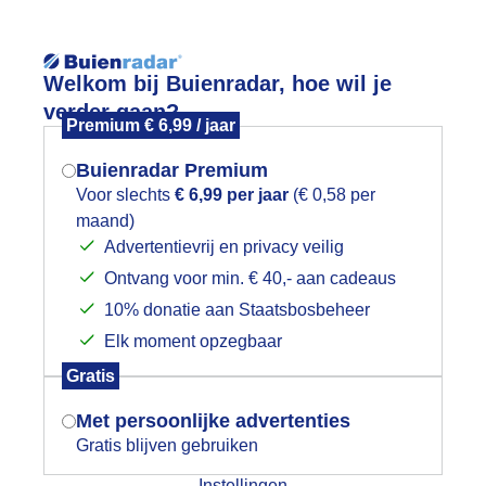
Reisinforma
Welkom bij Buienradar, hoe wil je
verder gaan?
Premium € 6,99 / jaar
Buienradar Premium
Voor slechts
€ 6,99 per jaar
(€ 0,58 per
wijd
Foto en video
Weerzine
maand)
Mogen we je locatie gebruiken voor
Advertentievrij en privacy veilig
het weer?
Zoeken in foto & video:
Ontvang voor min. € 40,- aan cadeaus
10% donatie aan Staatsbosbeheer
ijk slideshow
Elk moment opzegbaar
Indien je hier nog geen akkoord op hebt
Gratis
gegeven, verschijnt er zo een pop-up uit
je browser waarin deze toestemming
Met persoonlijke advertenties
gevraagd wordt.
Gratis blijven gebruiken
Een moment geduld aub...
Instellingen