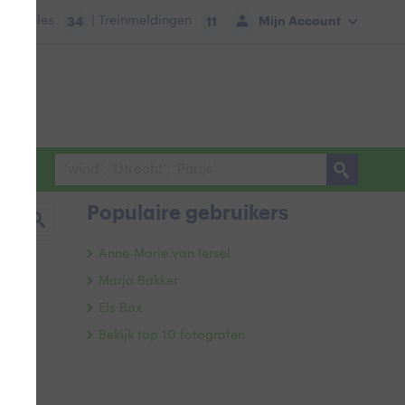
tie:
Files
| Treinmeldingen
Mijn Account
34
11
Populaire gebruikers
Anne-Marie van Iersel
Marja Bakker
Els Bax
Bekijk top 10 fotografen