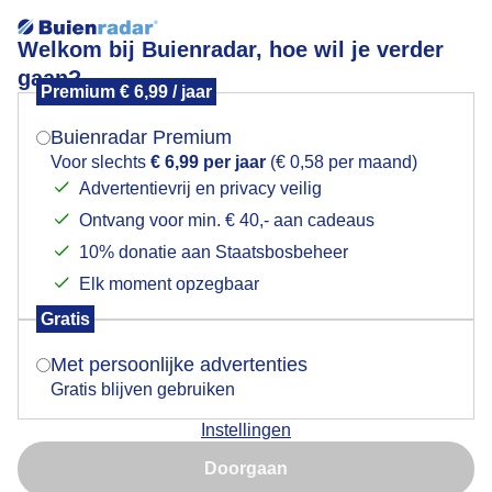
Welkom bij Buienradar, hoe wil je verder
gaan?
Premium € 6,99 / jaar
Mogen we je locatie gebruiken voor het
kalfje
weer?
Buienradar Premium
Voor slechts
€ 6,99 per jaar
(€ 0,58 per maand)
Advertentievrij en privacy veilig
Ontvang voor min. € 40,- aan cadeaus
Indien je hier nog geen akkoord op hebt gegeven,
verschijnt er zo een pop-up uit je browser waarin
10% donatie aan Staatsbosbeheer
Een moment geduld aub...
deze toestemming gevraagd wordt.
Elk moment opzegbaar
Populaire categorieën
Gratis
Is goed, toon de popup
Met persoonlijke advertenties
Lente
Gratis blijven gebruiken
Zomer
Instellingen
Herfst
Nu niet, misschien later
Doorgaan
Gebruik je Safari en wil je niet elke dag deze pop-up zien?