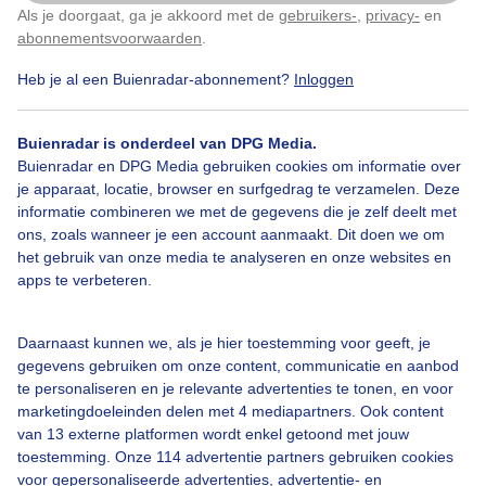
Als je doorgaat, ga je akkoord met de
gebruikers-
,
privacy-
en
Klik
hier
om dit aan te passen
abonnementsvoorwaarden
.
Heb je al een Buienradar-abonnement?
Inloggen
Over Buienradar
Buienradar is onderdeel van DPG Media.
Bedrijfsgegevens
Buienradar en DPG Media gebruiken cookies om informatie over
Veelgestelde vragen
je apparaat, locatie, browser en surfgedrag te verzamelen. Deze
informatie combineren we met de gegevens die je zelf deelt met
Contact
ons, zoals wanneer je een account aanmaakt. Dit doen we om
het gebruik van onze media te analyseren en onze websites en
Toegankelijkheid
apps te verbeteren.
Gebruikersvoorwaarden
Adverteren
Daarnaast kunnen we, als je hier toestemming voor geeft, je
gegevens gebruiken om onze content, communicatie en aanbod
Buienradar Team
te personaliseren en je relevante advertenties te tonen, en voor
Privacy beleid
marketingdoeleinden delen met 4 mediapartners. Ook content
van 13 externe platformen wordt enkel getoond met jouw
Cookie beleid
toestemming. Onze 114 advertentie partners gebruiken cookies
voor gepersonaliseerde advertenties, advertentie- en
Privacy instellingen