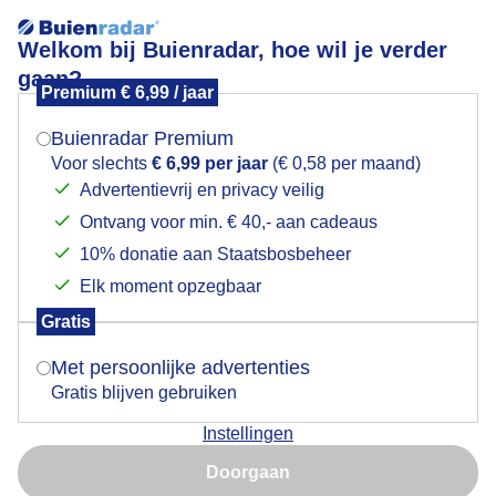
Welkom bij Buienradar, hoe wil je verder
gaan?
Premium € 6,99 / jaar
Mogen we je locatie gebruiken voor het
ijzige
weer?
Buienradar Premium
Voor slechts
€ 6,99 per jaar
(€ 0,58 per maand)
Advertentievrij en privacy veilig
Ontvang voor min. € 40,- aan cadeaus
Indien je hier nog geen akkoord op hebt gegeven,
verschijnt er zo een pop-up uit je browser waarin
10% donatie aan Staatsbosbeheer
Een moment geduld aub...
deze toestemming gevraagd wordt.
Elk moment opzegbaar
Populaire categorieën
Gratis
Is goed, toon de popup
Met persoonlijke advertenties
Lente
Gratis blijven gebruiken
Zomer
Instellingen
Herfst
Nu niet, misschien later
Doorgaan
Gebruik je Safari en wil je niet elke dag deze pop-up zien?