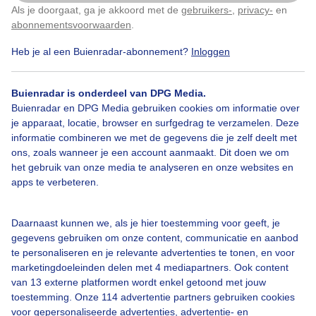
Als je doorgaat, ga je akkoord met de
gebruikers-
,
privacy-
en
Klik
hier
om dit aan te passen
abonnementsvoorwaarden
.
Heb je al een Buienradar-abonnement?
Inloggen
Over Buienradar
Buienradar is onderdeel van DPG Media.
Bedrijfsgegevens
Buienradar en DPG Media gebruiken cookies om informatie over
Veelgestelde vragen
je apparaat, locatie, browser en surfgedrag te verzamelen. Deze
informatie combineren we met de gegevens die je zelf deelt met
Contact
ons, zoals wanneer je een account aanmaakt. Dit doen we om
het gebruik van onze media te analyseren en onze websites en
Toegankelijkheid
apps te verbeteren.
Gebruikersvoorwaarden
Adverteren
Daarnaast kunnen we, als je hier toestemming voor geeft, je
gegevens gebruiken om onze content, communicatie en aanbod
Buienradar Team
te personaliseren en je relevante advertenties te tonen, en voor
Privacy beleid
marketingdoeleinden delen met 4 mediapartners. Ook content
van 13 externe platformen wordt enkel getoond met jouw
Cookie beleid
toestemming. Onze 114 advertentie partners gebruiken cookies
voor gepersonaliseerde advertenties, advertentie- en
Privacy instellingen