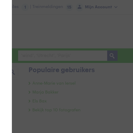
tie:
Files
| Treinmeldingen
Mijn Account
1
15
Populaire gebruikers
Anne-Marie van Iersel
Marja Bakker
Els Bax
Bekijk top 10 fotografen