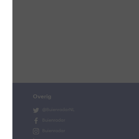
ucht
n
s
ist
Overig
@BuienradarNL
Buienradar
Buienradar