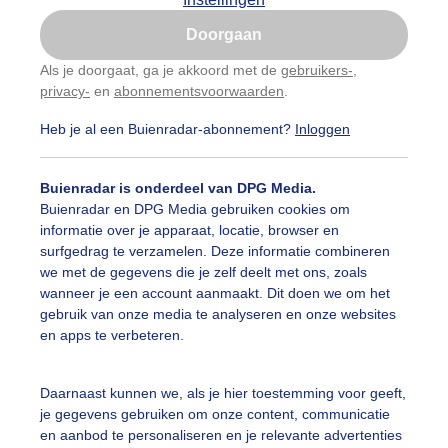
Is goed, toon de popup
Doorgaan
Nu niet, misschien later
categorieën
Als je doorgaat, ga je akkoord met de
gebruikers-
,
privacy-
en
abonnementsvoorwaarden
.
Gebruik je Safari en wil je niet elke dag deze pop-up
auwelucht
##terras
#bewolking
#bewolkt
#blauwel
zien?
Heb je al een Buienradar-abonnement?
Inloggen
Klik
hier
om dit aan te passen
oemen
#boten
#camping
#coderoze
#donkerewolke
Buienradar is onderdeel van DPG Media.
igende_lucht
#droogte
#duinen
#fietser
#fietsers
Buienradar en DPG Media gebruiken cookies om
informatie over je apparaat, locatie, browser en
 alle categorieën
ondmist
#halo
#hitte
#hittegolf
#kinderen
#kiter
surfgedrag te verzamelen. Deze informatie combineren
we met de gegevens die je zelf deelt met ons, zoals
kdroog
#levendestandbeelden
#maan
#mensen
#m
wanneer je een account aanmaakt. Dit doen we om het
uienradar
Mijn weer
gebruik van onze media te analyseren en onze websites
len
#natuur
#opklaringen
#paraplu
#parasol
en apps te verbeteren.
fsgegevens
De Bilt
genboog
#regenbui
#regenwolken
#schilders
stelde vragen
Daarnaast kunnen we, als je hier toestemming voor geeft,
je gegevens gebruiken om onze content, communicatie
t
ierbewolking
#stapelwolkjes
#strakblauwe_lucht
en aanbod te personaliseren en je relevante advertenties