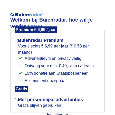
Reisinforma
Welkom bij Buienradar, hoe wil je
verder gaan?
Premium € 6,99 / jaar
Buienradar Premium
Voor slechts
€ 6,99 per jaar
(€ 0,58 per
wijd
Foto en video
Weerzine
maand)
Mogen we je locatie gebruiken voor
Advertentievrij en privacy veilig
het weer?
Zoeken in foto & video:
Ontvang voor min. € 40,- aan cadeaus
10% donatie aan Staatsbosbeheer
ijk slideshow
Elk moment opzegbaar
Indien je hier nog geen akkoord op hebt
Gratis
gegeven, verschijnt er zo een pop-up uit
je browser waarin deze toestemming
Met persoonlijke advertenties
gevraagd wordt.
Gratis blijven gebruiken
Een moment geduld aub...
Instellingen