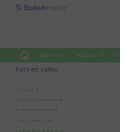
Mijn weer
Nederland
Wereld
Foto en video
Uitgelicht
Bek
Weerfoto van de week
Laatst toegevoegd
Best gewaardeerd
Populaire categorieën