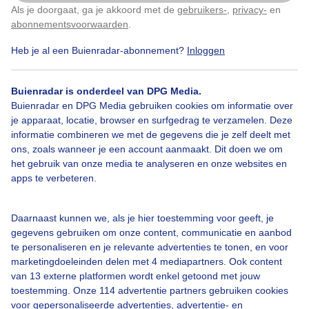
Als je doorgaat, ga je akkoord met de
gebruikers-
,
privacy-
en
Klik
hier
om dit aan te passen
abonnementsvoorwaarden
.
Heb je al een Buienradar-abonnement?
Inloggen
Over Buienradar
Buienradar is onderdeel van DPG Media.
Buienradar en DPG Media gebruiken cookies om informatie over
je apparaat, locatie, browser en surfgedrag te verzamelen. Deze
Bedrijfsgegevens
informatie combineren we met de gegevens die je zelf deelt met
ons, zoals wanneer je een account aanmaakt. Dit doen we om
Veelgestelde vragen
het gebruik van onze media te analyseren en onze websites en
Contact
apps te verbeteren.
Toegankelijkheid
Daarnaast kunnen we, als je hier toestemming voor geeft, je
Gebruikersvoorwaarden
gegevens gebruiken om onze content, communicatie en aanbod
Adverteren
te personaliseren en je relevante advertenties te tonen, en voor
marketingdoeleinden delen met 4 mediapartners. Ook content
Buienradar Team
van 13 externe platformen wordt enkel getoond met jouw
Privacy beleid
toestemming. Onze 114 advertentie partners gebruiken cookies
voor gepersonaliseerde advertenties, advertentie- en