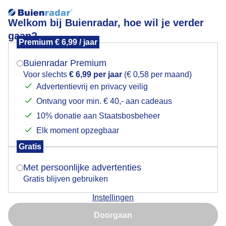
Welkom bij Buienradar, hoe wil je verder
gaan?
Premium € 6,99 / jaar
Mogen we je locatie gebruiken voor het
Lees meer.
weer?
Buienradar Premium
heidelibel
Voor slechts
€ 6,99 per jaar
(€ 0,58 per maand)
Advertentievrij en privacy veilig
Ontvang voor min. € 40,- aan cadeaus
Indien je hier nog geen akkoord op hebt gegeven,
verschijnt er zo een pop-up uit je browser waarin
10% donatie aan Staatsbosbeheer
deze toestemming gevraagd wordt.
Elk moment opzegbaar
Een moment geduld aub...
Gratis
Is goed, toon de popup
Met persoonlijke advertenties
Populaire categorieën
Gratis blijven gebruiken
Lente
Instellingen
Nu niet, misschien later
Zomer
Doorgaan
Herfst
Gebruik je Safari en wil je niet elke dag deze pop-up zien?