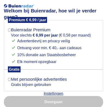
Welkom bij Buienradar, hoe wil je verder
gaan?
Premium € 6,99 / jaar
Mogen we je locatie gebruiken voor het
halfbewolkt
weer?
Buienradar Premium
Voor slechts
€ 6,99 per jaar
(€ 0,58 per maand)
Advertentievrij en privacy veilig
Ontvang voor min. € 40,- aan cadeaus
Indien je hier nog geen akkoord op hebt gegeven,
verschijnt er zo een pop-up uit je browser waarin
10% donatie aan Staatsbosbeheer
Een moment geduld aub...
deze toestemming gevraagd wordt.
Elk moment opzegbaar
Populaire categorieën
Gratis
Is goed, toon de popup
Met persoonlijke advertenties
Lente
Gratis blijven gebruiken
Zomer
Instellingen
Herfst
Nu niet, misschien later
Doorgaan
Gebruik je Safari en wil je niet elke dag deze pop-up zien?