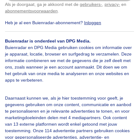
Als je doorgaat, ga je akkoord met de
gebruikers-
,
privacy-
en
Klik
hier
om dit aan te passen
abonnementsvoorwaarden
.
Heb je al een Buienradar-abonnement?
Inloggen
Over Buienradar
Buienradar is onderdeel van DPG Media.
Bedrijfsgegevens
Buienradar en DPG Media gebruiken cookies om informatie over
Veelgestelde vragen
je apparaat, locatie, browser en surfgedrag te verzamelen. Deze
informatie combineren we met de gegevens die je zelf deelt met
Contact
ons, zoals wanneer je een account aanmaakt. Dit doen we om
het gebruik van onze media te analyseren en onze websites en
Toegankelijkheid
apps te verbeteren.
Gebruikersvoorwaarden
Adverteren
Daarnaast kunnen we, als je hier toestemming voor geeft, je
gegevens gebruiken om onze content, communicatie en aanbod
Buienradar Team
te personaliseren en je relevante advertenties te tonen, en voor
Privacy beleid
marketingdoeleinden delen met 4 mediapartners. Ook content
van 13 externe platformen wordt enkel getoond met jouw
Cookie beleid
toestemming. Onze 114 advertentie partners gebruiken cookies
voor gepersonaliseerde advertenties, advertentie- en
Privacy instellingen