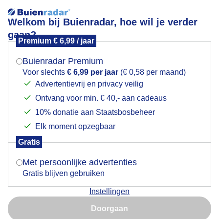
Welkom bij Buienradar, hoe wil je verder
gaan?
Premium € 6,99 / jaar
Mogen we je locatie gebruiken voor het
grijsendruilerig
weer?
Buienradar Premium
Voor slechts
€ 6,99 per jaar
(€ 0,58 per maand)
Advertentievrij en privacy veilig
Ontvang voor min. € 40,- aan cadeaus
Indien je hier nog geen akkoord op hebt gegeven,
verschijnt er zo een pop-up uit je browser waarin
10% donatie aan Staatsbosbeheer
Een moment geduld aub...
deze toestemming gevraagd wordt.
Elk moment opzegbaar
Populaire categorieën
Gratis
Is goed, toon de popup
Met persoonlijke advertenties
Lente
Gratis blijven gebruiken
Zomer
Instellingen
Herfst
Nu niet, misschien later
Doorgaan
Gebruik je Safari en wil je niet elke dag deze pop-up zien?