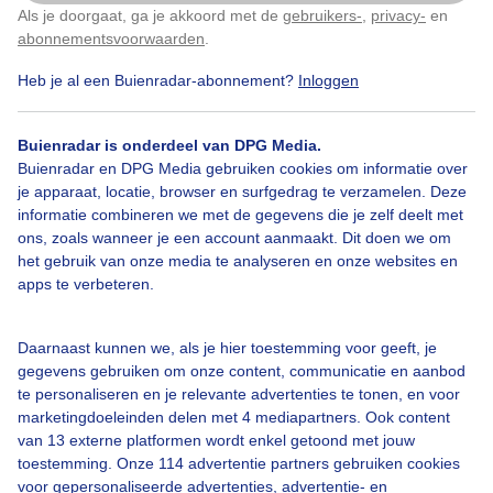
Als je doorgaat, ga je akkoord met de
gebruikers-
,
privacy-
en
Klik
hier
om dit aan te passen
abonnementsvoorwaarden
.
Heb je al een Buienradar-abonnement?
Inloggen
Over Buienradar
Buienradar is onderdeel van DPG Media.
Bedrijfsgegevens
Buienradar en DPG Media gebruiken cookies om informatie over
Veelgestelde vragen
je apparaat, locatie, browser en surfgedrag te verzamelen. Deze
informatie combineren we met de gegevens die je zelf deelt met
Contact
ons, zoals wanneer je een account aanmaakt. Dit doen we om
het gebruik van onze media te analyseren en onze websites en
Toegankelijkheid
apps te verbeteren.
Gebruikersvoorwaarden
Adverteren
Daarnaast kunnen we, als je hier toestemming voor geeft, je
gegevens gebruiken om onze content, communicatie en aanbod
Buienradar Team
te personaliseren en je relevante advertenties te tonen, en voor
Privacy beleid
marketingdoeleinden delen met 4 mediapartners. Ook content
van 13 externe platformen wordt enkel getoond met jouw
Cookie beleid
toestemming. Onze 114 advertentie partners gebruiken cookies
voor gepersonaliseerde advertenties, advertentie- en
Privacy instellingen