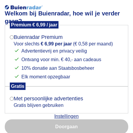
Welkom bij Buienradar, hoe wil je verder
gaan?
Premium € 6,99 / jaar
Mogen we je locatie gebruiken voor het
Lees meer.
weer?
Buienradar Premium
gitzwartelucht
Voor slechts
€ 6,99 per jaar
(€ 0,58 per maand)
Advertentievrij en privacy veilig
Ontvang voor min. € 40,- aan cadeaus
Indien je hier nog geen akkoord op hebt gegeven,
verschijnt er zo een pop-up uit je browser waarin
10% donatie aan Staatsbosbeheer
deze toestemming gevraagd wordt.
Elk moment opzegbaar
Een moment geduld aub...
Gratis
Is goed, toon de popup
Met persoonlijke advertenties
Populaire categorieën
Gratis blijven gebruiken
Lente
Instellingen
Nu niet, misschien later
Zomer
Doorgaan
Herfst
Gebruik je Safari en wil je niet elke dag deze pop-up zien?