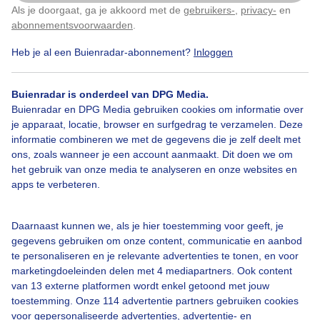
Als je doorgaat, ga je akkoord met de
gebruikers-
,
privacy-
en
Klik
hier
om dit aan te passen
abonnementsvoorwaarden
.
Heb je al een Buienradar-abonnement?
Inloggen
Over Buienradar
Buienradar is onderdeel van DPG Media.
Buienradar en DPG Media gebruiken cookies om informatie over
je apparaat, locatie, browser en surfgedrag te verzamelen. Deze
Bedrijfsgegevens
informatie combineren we met de gegevens die je zelf deelt met
ons, zoals wanneer je een account aanmaakt. Dit doen we om
Veelgestelde vragen
het gebruik van onze media te analyseren en onze websites en
Contact
apps te verbeteren.
Toegankelijkheid
Daarnaast kunnen we, als je hier toestemming voor geeft, je
Gebruikersvoorwaarden
gegevens gebruiken om onze content, communicatie en aanbod
Adverteren
te personaliseren en je relevante advertenties te tonen, en voor
marketingdoeleinden delen met 4 mediapartners. Ook content
Buienradar Team
van 13 externe platformen wordt enkel getoond met jouw
Privacy beleid
toestemming. Onze 114 advertentie partners gebruiken cookies
voor gepersonaliseerde advertenties, advertentie- en