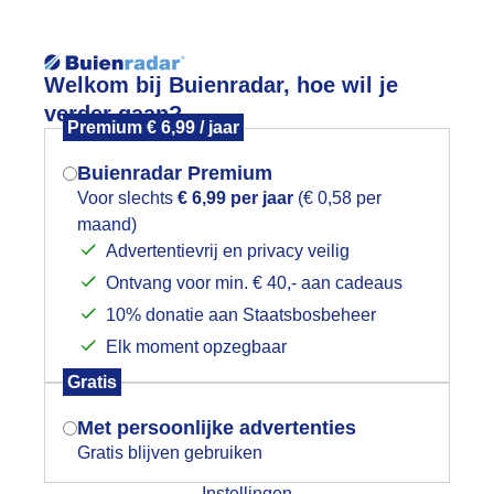
Reisinforma
Welkom bij Buienradar, hoe wil je
verder gaan?
Premium € 6,99 / jaar
Buienradar Premium
Voor slechts
€ 6,99 per jaar
(€ 0,58 per
wijd
Foto en video
Weerzine
maand)
Mogen we je locatie gebruiken voor
Advertentievrij en privacy veilig
het weer?
Zoeken in foto & video:
Ontvang voor min. € 40,- aan cadeaus
10% donatie aan Staatsbosbeheer
ijk slideshow
Elk moment opzegbaar
Indien je hier nog geen akkoord op hebt
Gratis
gegeven, verschijnt er zo een pop-up uit
je browser waarin deze toestemming
Met persoonlijke advertenties
gevraagd wordt.
Gratis blijven gebruiken
Een moment geduld aub...
Instellingen