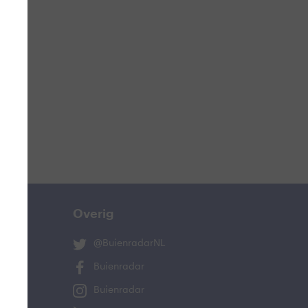
ucht
n
s
ist
Overig
@BuienradarNL
Buienradar
Buienradar