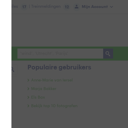
tie:
Files
| Treinmeldingen
Mijn Account
17
12
Populaire gebruikers
Anne-Marie van Iersel
Marja Bakker
Els Bax
Bekijk top 10 fotografen