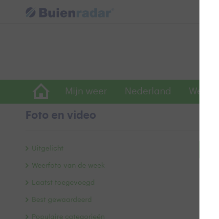
Mijn weer
Nederland
Wereld
Foto en video
Uitgelicht
Bek
Weerfoto van de week
Laatst toegevoegd
Best gewaardeerd
Populaire categorieën