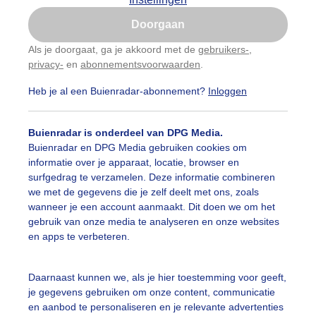
Is goed, toon de popup
Doorgaan
Nu niet, misschien later
categorieën
Als je doorgaat, ga je akkoord met de
gebruikers-
,
privacy-
en
abonnementsvoorwaarden
.
Gebruik je Safari en wil je niet elke dag deze pop-up
auwelucht
##terras
#bewolking
#bewolkt
#blauwel
zien?
Heb je al een Buienradar-abonnement?
Inloggen
Klik
hier
om dit aan te passen
oemen
#boten
#camping
#coderoze
#donkerewolke
Buienradar is onderdeel van DPG Media.
igende_lucht
#droogte
#duinen
#fietser
#fietsers
Buienradar en DPG Media gebruiken cookies om
informatie over je apparaat, locatie, browser en
 alle categorieën
ondmist
#halo
#hitte
#hittegolf
#kinderen
#kiter
surfgedrag te verzamelen. Deze informatie combineren
we met de gegevens die je zelf deelt met ons, zoals
kdroog
#levendestandbeelden
#maan
#mensen
#m
wanneer je een account aanmaakt. Dit doen we om het
uienradar
Mijn weer
gebruik van onze media te analyseren en onze websites
len
#natuur
#opklaringen
#paraplu
#parasol
en apps te verbeteren.
fsgegevens
De Bilt
genboog
#regenbui
#regenwolken
#schilders
stelde vragen
Daarnaast kunnen we, als je hier toestemming voor geeft,
je gegevens gebruiken om onze content, communicatie
t
ierbewolking
#stapelwolkjes
#strakblauwe_lucht
en aanbod te personaliseren en je relevante advertenties