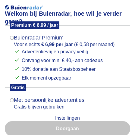
Welkom bij Buienradar, hoe wil je verder
gaan?
Premium € 6,99 / jaar
Mogen we je locatie gebruiken voor het
genietenvanwinterzon
weer?
Buienradar Premium
Voor slechts
€ 6,99 per jaar
(€ 0,58 per maand)
Advertentievrij en privacy veilig
Ontvang voor min. € 40,- aan cadeaus
Indien je hier nog geen akkoord op hebt gegeven,
verschijnt er zo een pop-up uit je browser waarin
10% donatie aan Staatsbosbeheer
Een moment geduld aub...
deze toestemming gevraagd wordt.
Elk moment opzegbaar
Populaire categorieën
Gratis
Is goed, toon de popup
Met persoonlijke advertenties
Lente
Gratis blijven gebruiken
Zomer
Instellingen
Herfst
Nu niet, misschien later
Doorgaan
Gebruik je Safari en wil je niet elke dag deze pop-up zien?