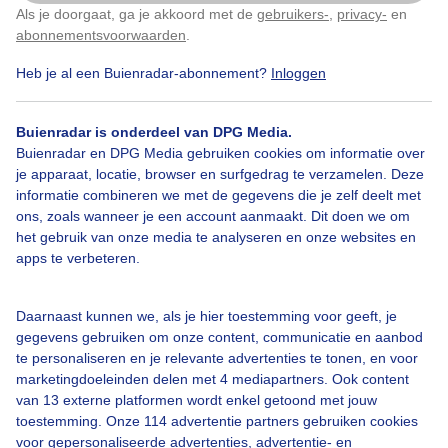
Als je doorgaat, ga je akkoord met de
gebruikers-
,
privacy-
en
Klik
hier
om dit aan te passen
abonnementsvoorwaarden
.
Heb je al een Buienradar-abonnement?
Inloggen
Over Buienradar
Buienradar is onderdeel van DPG Media.
Bedrijfsgegevens
Buienradar en DPG Media gebruiken cookies om informatie over
Veelgestelde vragen
je apparaat, locatie, browser en surfgedrag te verzamelen. Deze
informatie combineren we met de gegevens die je zelf deelt met
Contact
ons, zoals wanneer je een account aanmaakt. Dit doen we om
het gebruik van onze media te analyseren en onze websites en
Toegankelijkheid
apps te verbeteren.
Gebruikersvoorwaarden
Adverteren
Daarnaast kunnen we, als je hier toestemming voor geeft, je
gegevens gebruiken om onze content, communicatie en aanbod
Buienradar Team
te personaliseren en je relevante advertenties te tonen, en voor
Privacy beleid
marketingdoeleinden delen met 4 mediapartners. Ook content
van 13 externe platformen wordt enkel getoond met jouw
Cookie beleid
toestemming. Onze 114 advertentie partners gebruiken cookies
voor gepersonaliseerde advertenties, advertentie- en
Privacy instellingen