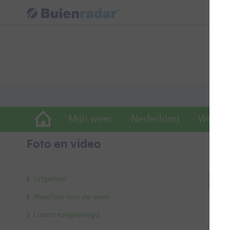
Mijn weer
Nederland
Wereld
Foto en video
Uitgelicht
Bek
Weerfoto van de week
Laatst toegevoegd