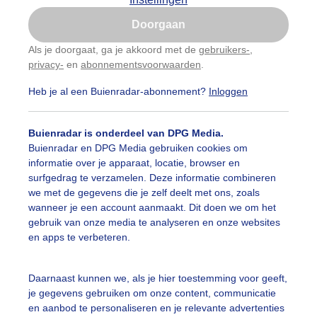
Is goed, toon de popup
Doorgaan
Een moment geduld aub...
Nu niet, misschien later
Als je doorgaat, ga je akkoord met de
gebruikers-
,
privacy-
en
abonnementsvoorwaarden
.
Gebruik je Safari en wil je niet elke dag deze pop-up
categorieën
zien?
Heb je al een Buienradar-abonnement?
Inloggen
Klik
hier
om dit aan te passen
auwelucht
##terras
#bewolking
#bewolkt
#blauwel
Buienradar is onderdeel van DPG Media.
oemen
#boten
#camping
#coderoze
#donkerewolke
Buienradar en DPG Media gebruiken cookies om
informatie over je apparaat, locatie, browser en
oogte
#duinen
#fietser
#fietsers
#grondmist
#ha
surfgedrag te verzamelen. Deze informatie combineren
we met de gegevens die je zelf deelt met ons, zoals
 alle categorieën
te
#hittegolf
#kinderen
#kiters
#kurkdroog
wanneer je een account aanmaakt. Dit doen we om het
gebruik van onze media te analyseren en onze websites
vendestandbeelden
#maan
#mensen
#mist
#molen
en apps te verbeteren.
uienradar
Mijn weer
uur
#opklaringen
#paraplu
#parasol
#regenboog
Daarnaast kunnen we, als je hier toestemming voor geeft,
fsgegevens
De Bilt
je gegevens gebruiken om onze content, communicatie
enbui
#regenwolken
#schilders
#sluierbewolking
stelde vragen
en aanbod te personaliseren en je relevante advertenties