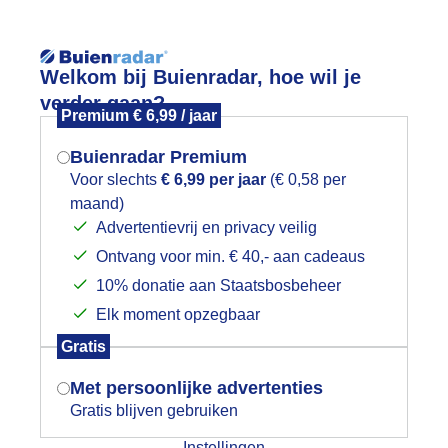
Reisinforma
Welkom bij Buienradar, hoe wil je
verder gaan?
Premium € 6,99 / jaar
Buienradar Premium
Voor slechts
€ 6,99 per jaar
(€ 0,58 per
Lees meer.
maand)
Mogen we je locatie gebruiken voor
Advertentievrij en privacy veilig
wijd
Foto en video
Weerzine
het weer?
Ontvang voor min. € 40,- aan cadeaus
10% donatie aan Staatsbosbeheer
Zoeken in foto & video:
Elk moment opzegbaar
Indien je hier nog geen akkoord op hebt
Gratis
ijk slideshow
gegeven, verschijnt er zo een pop-up uit
je browser waarin deze toestemming
Met persoonlijke advertenties
gevraagd wordt.
Gratis blijven gebruiken
Instellingen