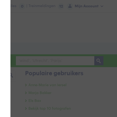
tie:
Files
| Treinmeldingen
Mijn Account
0
12
Populaire gebruikers
Anne-Marie van Iersel
Marja Bakker
Els Bax
Bekijk top 10 fotografen