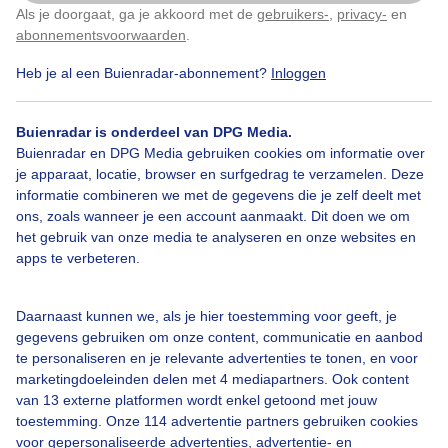
Als je doorgaat, ga je akkoord met de
gebruikers-
,
privacy-
en
Klik
hier
om dit aan te passen
abonnementsvoorwaarden
.
Heb je al een Buienradar-abonnement?
Inloggen
Over Buienradar
Buienradar is onderdeel van DPG Media.
Buienradar en DPG Media gebruiken cookies om informatie over
je apparaat, locatie, browser en surfgedrag te verzamelen. Deze
Bedrijfsgegevens
informatie combineren we met de gegevens die je zelf deelt met
ons, zoals wanneer je een account aanmaakt. Dit doen we om
Veelgestelde vragen
het gebruik van onze media te analyseren en onze websites en
Contact
apps te verbeteren.
Toegankelijkheid
Daarnaast kunnen we, als je hier toestemming voor geeft, je
Gebruikersvoorwaarden
gegevens gebruiken om onze content, communicatie en aanbod
Adverteren
te personaliseren en je relevante advertenties te tonen, en voor
marketingdoeleinden delen met 4 mediapartners. Ook content
Buienradar Team
van 13 externe platformen wordt enkel getoond met jouw
Privacy beleid
toestemming. Onze 114 advertentie partners gebruiken cookies
voor gepersonaliseerde advertenties, advertentie- en