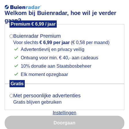
Welkom bij Buienradar, hoe wil je verder
gaan?
Premium € 6,99 / jaar
Mogen we je locatie gebruiken voor het
Lees meer.
weer?
Buienradar Premium
geenvakantietijd
Voor slechts
€ 6,99 per jaar
(€ 0,58 per maand)
Advertentievrij en privacy veilig
Ontvang voor min. € 40,- aan cadeaus
Indien je hier nog geen akkoord op hebt gegeven,
verschijnt er zo een pop-up uit je browser waarin
10% donatie aan Staatsbosbeheer
deze toestemming gevraagd wordt.
Elk moment opzegbaar
Een moment geduld aub...
Gratis
Is goed, toon de popup
Met persoonlijke advertenties
Populaire categorieën
Gratis blijven gebruiken
Lente
Instellingen
Nu niet, misschien later
Zomer
Doorgaan
Herfst
Gebruik je Safari en wil je niet elke dag deze pop-up zien?