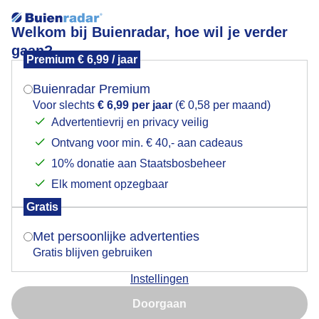
Welkom bij Buienradar, hoe wil je verder
gaan?
Premium € 6,99 / jaar
Mogen we je locatie gebruiken voor het
flamingo
weer?
Buienradar Premium
Voor slechts
€ 6,99 per jaar
(€ 0,58 per maand)
Advertentievrij en privacy veilig
Ontvang voor min. € 40,- aan cadeaus
Indien je hier nog geen akkoord op hebt gegeven,
verschijnt er zo een pop-up uit je browser waarin
10% donatie aan Staatsbosbeheer
Een moment geduld aub...
deze toestemming gevraagd wordt.
Elk moment opzegbaar
Populaire categorieën
Gratis
Is goed, toon de popup
Met persoonlijke advertenties
Lente
Gratis blijven gebruiken
Zomer
Instellingen
Herfst
Nu niet, misschien later
Doorgaan
Gebruik je Safari en wil je niet elke dag deze pop-up zien?