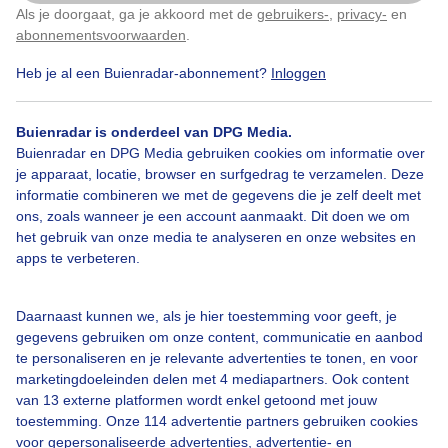
Als je doorgaat, ga je akkoord met de
gebruikers-
,
privacy-
en
Klik
hier
om dit aan te passen
abonnementsvoorwaarden
.
Heb je al een Buienradar-abonnement?
Inloggen
Over Buienradar
Buienradar is onderdeel van DPG Media.
Bedrijfsgegevens
Buienradar en DPG Media gebruiken cookies om informatie over
Veelgestelde vragen
je apparaat, locatie, browser en surfgedrag te verzamelen. Deze
informatie combineren we met de gegevens die je zelf deelt met
Contact
ons, zoals wanneer je een account aanmaakt. Dit doen we om
het gebruik van onze media te analyseren en onze websites en
Toegankelijkheid
apps te verbeteren.
Gebruikersvoorwaarden
Adverteren
Daarnaast kunnen we, als je hier toestemming voor geeft, je
gegevens gebruiken om onze content, communicatie en aanbod
Buienradar Team
te personaliseren en je relevante advertenties te tonen, en voor
Privacy beleid
marketingdoeleinden delen met 4 mediapartners. Ook content
van 13 externe platformen wordt enkel getoond met jouw
Cookie beleid
toestemming. Onze 114 advertentie partners gebruiken cookies
voor gepersonaliseerde advertenties, advertentie- en
Privacy instellingen