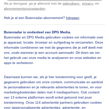
Als je doorgaat, ga je akkoord met de
gebruikers-
,
privacy-
en
Klik
hier
om dit aan te passen
abonnementsvoorwaarden
.
Heb je al een Buienradar-abonnement?
Inloggen
Over Buienradar
Buienradar is onderdeel van DPG Media.
Bedrijfsgegevens
Buienradar en DPG Media gebruiken cookies om informatie over
Veelgestelde vragen
je apparaat, locatie, browser en surfgedrag te verzamelen. Deze
informatie combineren we met de gegevens die je zelf deelt met
Contact
ons, zoals wanneer je een account aanmaakt. Dit doen we om
het gebruik van onze media te analyseren en onze websites en
Toegankelijkheid
apps te verbeteren.
Gebruikersvoorwaarden
Adverteren
Daarnaast kunnen we, als je hier toestemming voor geeft, je
gegevens gebruiken om onze content, communicatie en aanbod
Buienradar Team
te personaliseren en je relevante advertenties te tonen, en voor
Privacy beleid
marketingdoeleinden delen met 4 mediapartners. Ook content
van 13 externe platformen wordt enkel getoond met jouw
Cookie beleid
toestemming. Onze 114 advertentie partners gebruiken cookies
voor gepersonaliseerde advertenties, advertentie- en
Privacy instellingen