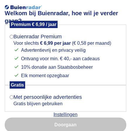
Welkom bij Buienradar, hoe wil je verder
gaan?
Premium € 6,99 / jaar
Mogen we je locatie gebruiken voor het
filmpje
weer?
Buienradar Premium
Voor slechts
€ 6,99 per jaar
(€ 0,58 per maand)
Advertentievrij en privacy veilig
Ontvang voor min. € 40,- aan cadeaus
Indien je hier nog geen akkoord op hebt gegeven,
verschijnt er zo een pop-up uit je browser waarin
10% donatie aan Staatsbosbeheer
Een moment geduld aub...
deze toestemming gevraagd wordt.
Elk moment opzegbaar
Populaire categorieën
Gratis
Is goed, toon de popup
Met persoonlijke advertenties
Lente
Gratis blijven gebruiken
Zomer
Instellingen
Herfst
Nu niet, misschien later
Doorgaan
Gebruik je Safari en wil je niet elke dag deze pop-up zien?