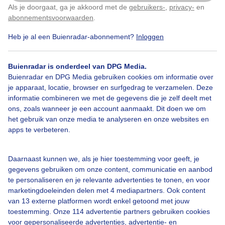
Als je doorgaat, ga je akkoord met de
gebruikers-
,
privacy-
en
Klik
hier
om dit aan te passen
abonnementsvoorwaarden
.
Heb je al een Buienradar-abonnement?
Inloggen
Over Buienradar
Buienradar is onderdeel van DPG Media.
Bedrijfsgegevens
Buienradar en DPG Media gebruiken cookies om informatie over
Veelgestelde vragen
je apparaat, locatie, browser en surfgedrag te verzamelen. Deze
informatie combineren we met de gegevens die je zelf deelt met
Contact
ons, zoals wanneer je een account aanmaakt. Dit doen we om
het gebruik van onze media te analyseren en onze websites en
Toegankelijkheid
apps te verbeteren.
Gebruikersvoorwaarden
Adverteren
Daarnaast kunnen we, als je hier toestemming voor geeft, je
gegevens gebruiken om onze content, communicatie en aanbod
Buienradar Team
te personaliseren en je relevante advertenties te tonen, en voor
Privacy beleid
marketingdoeleinden delen met 4 mediapartners. Ook content
van 13 externe platformen wordt enkel getoond met jouw
Cookie beleid
toestemming. Onze 114 advertentie partners gebruiken cookies
voor gepersonaliseerde advertenties, advertentie- en
Privacy instellingen