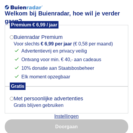
Welkom bij Buienradar, hoe wil je verder
gaan?
Premium € 6,99 / jaar
Mogen we je locatie gebruiken voor het
eindekampeerseizoen
weer?
Buienradar Premium
Voor slechts
€ 6,99 per jaar
(€ 0,58 per maand)
Advertentievrij en privacy veilig
Ontvang voor min. € 40,- aan cadeaus
Indien je hier nog geen akkoord op hebt gegeven,
verschijnt er zo een pop-up uit je browser waarin
10% donatie aan Staatsbosbeheer
Een moment geduld aub...
deze toestemming gevraagd wordt.
Elk moment opzegbaar
Populaire categorieën
Gratis
Is goed, toon de popup
Met persoonlijke advertenties
Lente
Gratis blijven gebruiken
Zomer
Instellingen
Herfst
Nu niet, misschien later
Doorgaan
Gebruik je Safari en wil je niet elke dag deze pop-up zien?