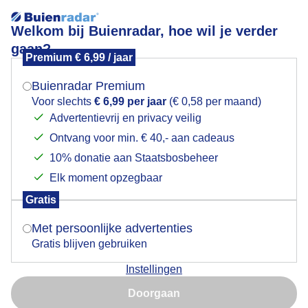
Welkom bij Buienradar, hoe wil je verder
gaan?
Premium € 6,99 / jaar
Mogen we je locatie gebruiken voor het
drogemomenten
weer?
Buienradar Premium
Voor slechts
€ 6,99 per jaar
(€ 0,58 per maand)
Advertentievrij en privacy veilig
Ontvang voor min. € 40,- aan cadeaus
Indien je hier nog geen akkoord op hebt gegeven,
verschijnt er zo een pop-up uit je browser waarin
10% donatie aan Staatsbosbeheer
Een moment geduld aub...
deze toestemming gevraagd wordt.
Elk moment opzegbaar
Populaire categorieën
Gratis
Is goed, toon de popup
Met persoonlijke advertenties
Lente
Gratis blijven gebruiken
Zomer
Instellingen
Herfst
Nu niet, misschien later
Doorgaan
Gebruik je Safari en wil je niet elke dag deze pop-up zien?