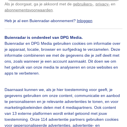
Als je doorgaat, ga je akkoord met de
gebruikers-
,
privacy-
en
Klik
hier
om dit aan te passen
abonnementsvoorwaarden
.
Heb je al een Buienradar-abonnement?
Inloggen
Over Buienradar
Buienradar is onderdeel van DPG Media.
Bedrijfsgegevens
Buienradar en DPG Media gebruiken cookies om informatie over
Veelgestelde vragen
je apparaat, locatie, browser en surfgedrag te verzamelen. Deze
informatie combineren we met de gegevens die je zelf deelt met
Contact
ons, zoals wanneer je een account aanmaakt. Dit doen we om
het gebruik van onze media te analyseren en onze websites en
Toegankelijkheid
apps te verbeteren.
Gebruikersvoorwaarden
Adverteren
Daarnaast kunnen we, als je hier toestemming voor geeft, je
gegevens gebruiken om onze content, communicatie en aanbod
Buienradar Team
te personaliseren en je relevante advertenties te tonen, en voor
Privacy beleid
marketingdoeleinden delen met 4 mediapartners. Ook content
van 13 externe platformen wordt enkel getoond met jouw
Cookie beleid
toestemming. Onze 114 advertentie partners gebruiken cookies
voor gepersonaliseerde advertenties, advertentie- en
Privacy instellingen