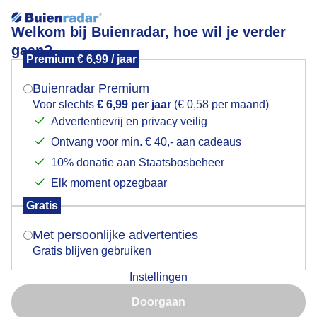
Welkom bij Buienradar, hoe wil je verder
gaan?
Premium € 6,99 / jaar
Mogen we je locatie gebruiken voor het
doorkijkje
weer?
Buienradar Premium
Voor slechts
€ 6,99 per jaar
(€ 0,58 per maand)
Advertentievrij en privacy veilig
Ontvang voor min. € 40,- aan cadeaus
Indien je hier nog geen akkoord op hebt gegeven,
verschijnt er zo een pop-up uit je browser waarin
10% donatie aan Staatsbosbeheer
Een moment geduld aub...
deze toestemming gevraagd wordt.
Elk moment opzegbaar
Populaire categorieën
Gratis
Is goed, toon de popup
Met persoonlijke advertenties
Lente
Gratis blijven gebruiken
Zomer
Instellingen
Herfst
Nu niet, misschien later
Doorgaan
Gebruik je Safari en wil je niet elke dag deze pop-up zien?