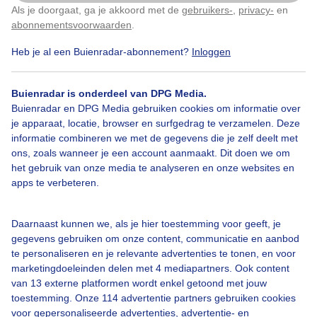
Als je doorgaat, ga je akkoord met de
gebruikers-
,
privacy-
en
Klik
hier
om dit aan te passen
abonnementsvoorwaarden
.
Heb je al een Buienradar-abonnement?
Inloggen
Over Buienradar
Buienradar is onderdeel van DPG Media.
Bedrijfsgegevens
Buienradar en DPG Media gebruiken cookies om informatie over
Veelgestelde vragen
je apparaat, locatie, browser en surfgedrag te verzamelen. Deze
informatie combineren we met de gegevens die je zelf deelt met
Contact
ons, zoals wanneer je een account aanmaakt. Dit doen we om
het gebruik van onze media te analyseren en onze websites en
Toegankelijkheid
apps te verbeteren.
Gebruikersvoorwaarden
Adverteren
Daarnaast kunnen we, als je hier toestemming voor geeft, je
gegevens gebruiken om onze content, communicatie en aanbod
Buienradar Team
te personaliseren en je relevante advertenties te tonen, en voor
Privacy beleid
marketingdoeleinden delen met 4 mediapartners. Ook content
van 13 externe platformen wordt enkel getoond met jouw
Cookie beleid
toestemming. Onze 114 advertentie partners gebruiken cookies
voor gepersonaliseerde advertenties, advertentie- en
Privacy instellingen