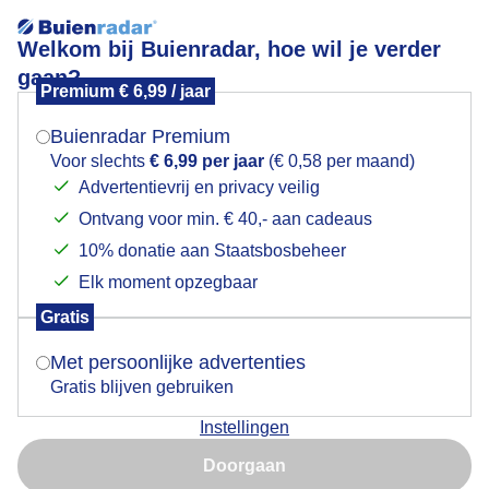
Welkom bij Buienradar, hoe wil je verder
gaan?
Premium € 6,99 / jaar
Mogen we je locatie gebruiken voor het
door
weer?
Buienradar Premium
Voor slechts
€ 6,99 per jaar
(€ 0,58 per maand)
Advertentievrij en privacy veilig
Ontvang voor min. € 40,- aan cadeaus
Indien je hier nog geen akkoord op hebt gegeven,
verschijnt er zo een pop-up uit je browser waarin
10% donatie aan Staatsbosbeheer
Een moment geduld aub...
deze toestemming gevraagd wordt.
Elk moment opzegbaar
Populaire categorieën
Gratis
Is goed, toon de popup
Met persoonlijke advertenties
Lente
Gratis blijven gebruiken
Zomer
Instellingen
Herfst
Nu niet, misschien later
Doorgaan
Gebruik je Safari en wil je niet elke dag deze pop-up zien?