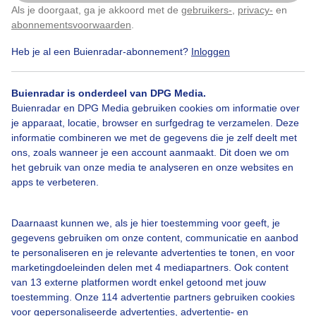
Als je doorgaat, ga je akkoord met de
gebruikers-
,
privacy-
en
Klik
hier
om dit aan te passen
abonnementsvoorwaarden
.
Heb je al een Buienradar-abonnement?
Inloggen
Over Buienradar
Buienradar is onderdeel van DPG Media.
Bedrijfsgegevens
Buienradar en DPG Media gebruiken cookies om informatie over
Veelgestelde vragen
je apparaat, locatie, browser en surfgedrag te verzamelen. Deze
informatie combineren we met de gegevens die je zelf deelt met
Contact
ons, zoals wanneer je een account aanmaakt. Dit doen we om
het gebruik van onze media te analyseren en onze websites en
Toegankelijkheid
apps te verbeteren.
Gebruikersvoorwaarden
Adverteren
Daarnaast kunnen we, als je hier toestemming voor geeft, je
gegevens gebruiken om onze content, communicatie en aanbod
Buienradar Team
te personaliseren en je relevante advertenties te tonen, en voor
Privacy beleid
marketingdoeleinden delen met 4 mediapartners. Ook content
van 13 externe platformen wordt enkel getoond met jouw
Cookie beleid
toestemming. Onze 114 advertentie partners gebruiken cookies
voor gepersonaliseerde advertenties, advertentie- en
Privacy instellingen