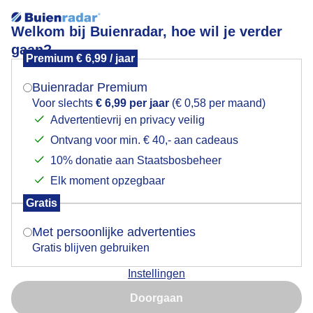
Welkom bij Buienradar, hoe wil je verder
gaan?
Premium € 6,99 / jaar
Mogen we je locatie gebruiken voor het
dikkekleding
weer?
Buienradar Premium
Voor slechts
€ 6,99 per jaar
(€ 0,58 per maand)
Advertentievrij en privacy veilig
Ontvang voor min. € 40,- aan cadeaus
Indien je hier nog geen akkoord op hebt gegeven,
verschijnt er zo een pop-up uit je browser waarin
10% donatie aan Staatsbosbeheer
Een moment geduld aub...
deze toestemming gevraagd wordt.
Elk moment opzegbaar
Populaire categorieën
Gratis
Is goed, toon de popup
Met persoonlijke advertenties
Lente
Gratis blijven gebruiken
Zomer
Instellingen
Herfst
Nu niet, misschien later
Doorgaan
Gebruik je Safari en wil je niet elke dag deze pop-up zien?