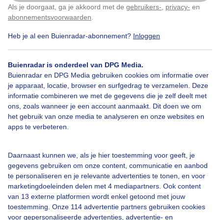
Als je doorgaat, ga je akkoord met de
gebruikers-
,
privacy-
en
Klik
hier
om dit aan te passen
abonnementsvoorwaarden
.
Heb je al een Buienradar-abonnement?
Inloggen
Over Buienradar
Buienradar is onderdeel van DPG Media.
Bedrijfsgegevens
Buienradar en DPG Media gebruiken cookies om informatie over
Veelgestelde vragen
je apparaat, locatie, browser en surfgedrag te verzamelen. Deze
informatie combineren we met de gegevens die je zelf deelt met
Contact
ons, zoals wanneer je een account aanmaakt. Dit doen we om
het gebruik van onze media te analyseren en onze websites en
Toegankelijkheid
apps te verbeteren.
Gebruikersvoorwaarden
Adverteren
Daarnaast kunnen we, als je hier toestemming voor geeft, je
gegevens gebruiken om onze content, communicatie en aanbod
Buienradar Team
te personaliseren en je relevante advertenties te tonen, en voor
Privacy beleid
marketingdoeleinden delen met 4 mediapartners. Ook content
van 13 externe platformen wordt enkel getoond met jouw
Cookie beleid
toestemming. Onze 114 advertentie partners gebruiken cookies
voor gepersonaliseerde advertenties, advertentie- en
Privacy instellingen