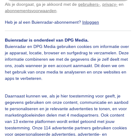
Als je doorgaat, ga je akkoord met de
gebruikers-
,
privacy-
en
Klik
hier
om dit aan te passen
abonnementsvoorwaarden
.
Heb je al een Buienradar-abonnement?
Inloggen
Dikkekledingweer
Bewolkt
Gurewind
Waterkoud
Buienradar is onderdeel van DPG Media.
Buienradar en DPG Media gebruiken cookies om informatie over
Bekijk slideshow
je apparaat, locatie, browser en surfgedrag te verzamelen. Deze
informatie combineren we met de gegevens die je zelf deelt met
ons, zoals wanneer je een account aanmaakt. Dit doen we om
het gebruik van onze media te analyseren en onze websites en
apps te verbeteren.
Een moment geduld aub...
Daarnaast kunnen we, als je hier toestemming voor geeft, je
gegevens gebruiken om onze content, communicatie en aanbod
te personaliseren en je relevante advertenties te tonen, en voor
marketingdoeleinden delen met 4 mediapartners. Ook content
van 13 externe platformen wordt enkel getoond met jouw
toestemming. Onze 114 advertentie partners gebruiken cookies
voor gepersonaliseerde advertenties, advertentie- en
Over Buienradar