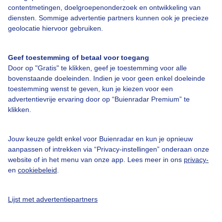
contentmetingen, doelgroepenonderzoek en ontwikkeling van
diensten. Sommige advertentie partners kunnen ook je precieze
Bedrijfsgegevens
geolocatie hiervoor gebruiken.
Veelgestelde vragen
Geef toestemming of betaal voor toegang
Contact
Door op "Gratis" te klikken, geef je toestemming voor alle
Toegankelijkheid
bovenstaande doeleinden. Indien je voor geen enkel doeleinde
toestemming wenst te geven, kun je kiezen voor een
Gebruikersvoorwaarden
advertentievrije ervaring door op “Buienradar Premium” te
klikken.
Adverteren
Buienradar Team
Jouw keuze geldt enkel voor Buienradar en kun je opnieuw
Privacy beleid
aanpassen of intrekken via “Privacy-instellingen” onderaan onze
website of in het menu van onze app. Lees meer in ons
privacy-
Cookie beleid
en
cookiebeleid
.
Privacy instellingen
Gratis weerdata
Lijst met advertentiepartners
@BuienradarNL