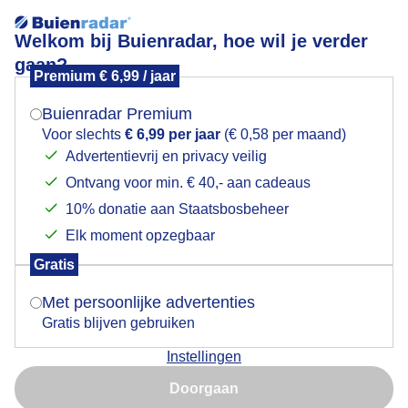
Welkom bij Buienradar, hoe wil je verder
gaan?
Premium € 6,99 / jaar
Mogen we je locatie gebruiken voor het
Dikke kledingweer, strandvermaak
weer?
Buienradar Premium
Voor slechts
€ 6,99 per jaar
(€ 0,58 per maand)
Advertentievrij en privacy veilig
Ontvang voor min. € 40,- aan cadeaus
Indien je hier nog geen akkoord op hebt gegeven,
verschijnt er zo een pop-up uit je browser waarin
10% donatie aan Staatsbosbeheer
deze toestemming gevraagd wordt.
Elk moment opzegbaar
Gratis
Is goed, toon de popup
Met persoonlijke advertenties
Gratis blijven gebruiken
Bewolkt, gure wind, voelt waterkoud aan
Instellingen
Nu niet, misschien later
Door: ria brasser
Gemaakt: 15-12-2025, 39x bekeken
Doorgaan
Gebruik je Safari en wil je niet elke dag deze pop-up zien?