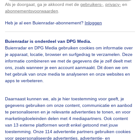
Als je doorgaat, ga je akkoord met de
gebruikers-
,
privacy-
en
Klik
hier
om dit aan te passen
abonnementsvoorwaarden
.
Heb je al een Buienradar-abonnement?
Inloggen
Over Buienradar
Buienradar is onderdeel van DPG Media.
Buienradar en DPG Media gebruiken cookies om informatie over
je apparaat, locatie, browser en surfgedrag te verzamelen. Deze
Bedrijfsgegevens
informatie combineren we met de gegevens die je zelf deelt met
ons, zoals wanneer je een account aanmaakt. Dit doen we om
Veelgestelde vragen
het gebruik van onze media te analyseren en onze websites en
Contact
apps te verbeteren.
Toegankelijkheid
Daarnaast kunnen we, als je hier toestemming voor geeft, je
Gebruikersvoorwaarden
gegevens gebruiken om onze content, communicatie en aanbod
Adverteren
te personaliseren en je relevante advertenties te tonen, en voor
marketingdoeleinden delen met 4 mediapartners. Ook content
Buienradar Team
van 13 externe platformen wordt enkel getoond met jouw
Privacy beleid
toestemming. Onze 114 advertentie partners gebruiken cookies
voor gepersonaliseerde advertenties, advertentie- en