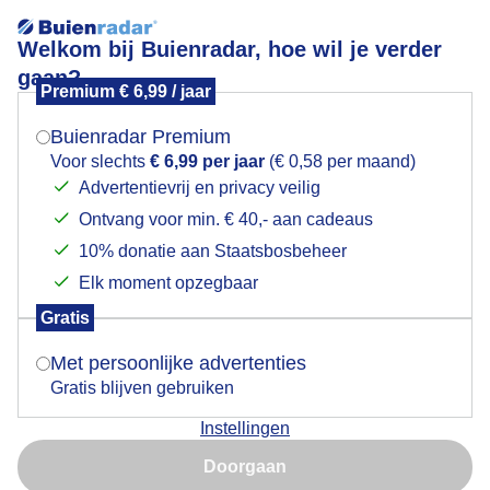
Welkom bij Buienradar, hoe wil je verder
gaan?
Premium € 6,99 / jaar
Mogen we je locatie gebruiken voor het
Lees meer.
weer?
Buienradar Premium
dikgekleed
Voor slechts
€ 6,99 per jaar
(€ 0,58 per maand)
Advertentievrij en privacy veilig
Ontvang voor min. € 40,- aan cadeaus
Indien je hier nog geen akkoord op hebt gegeven,
verschijnt er zo een pop-up uit je browser waarin
10% donatie aan Staatsbosbeheer
deze toestemming gevraagd wordt.
Elk moment opzegbaar
Een moment geduld aub...
Gratis
Is goed, toon de popup
Met persoonlijke advertenties
Populaire categorieën
Gratis blijven gebruiken
Lente
Instellingen
Nu niet, misschien later
Zomer
Doorgaan
Herfst
Gebruik je Safari en wil je niet elke dag deze pop-up zien?