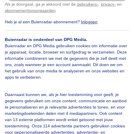
Als je doorgaat, ga je akkoord met de
gebruikers-
,
privacy-
en
Klik
hier
om dit aan te passen
abonnementsvoorwaarden
.
Heb je al een Buienradar-abonnement?
Inloggen
Over Buienradar
Buienradar is onderdeel van DPG Media.
Bedrijfsgegevens
Buienradar en DPG Media gebruiken cookies om informatie over
Veelgestelde vragen
je apparaat, locatie, browser en surfgedrag te verzamelen. Deze
informatie combineren we met de gegevens die je zelf deelt met
Contact
ons, zoals wanneer je een account aanmaakt. Dit doen we om
het gebruik van onze media te analyseren en onze websites en
Toegankelijkheid
apps te verbeteren.
Gebruikersvoorwaarden
Adverteren
Daarnaast kunnen we, als je hier toestemming voor geeft, je
gegevens gebruiken om onze content, communicatie en aanbod
Buienradar Team
te personaliseren en je relevante advertenties te tonen, en voor
Privacy beleid
marketingdoeleinden delen met 4 mediapartners. Ook content
van 13 externe platformen wordt enkel getoond met jouw
Cookie beleid
toestemming. Onze 114 advertentie partners gebruiken cookies
voor gepersonaliseerde advertenties, advertentie- en
Privacy instellingen