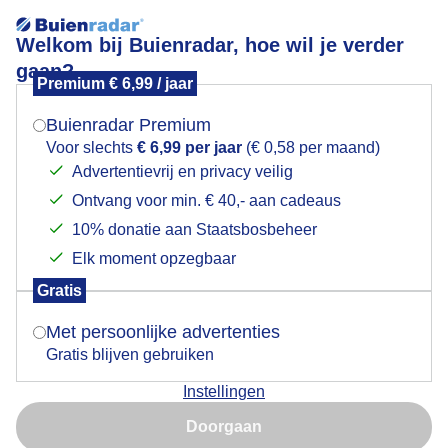
Welkom bij Buienradar, hoe wil je verder
gaan?
Premium € 6,99 / jaar
Mogen we je locatie gebruiken voor het
cumulonimbus
weer?
Buienradar Premium
Voor slechts
€ 6,99 per jaar
(€ 0,58 per maand)
Advertentievrij en privacy veilig
Ontvang voor min. € 40,- aan cadeaus
Indien je hier nog geen akkoord op hebt gegeven,
verschijnt er zo een pop-up uit je browser waarin
10% donatie aan Staatsbosbeheer
Een moment geduld aub...
deze toestemming gevraagd wordt.
Elk moment opzegbaar
Populaire categorieën
Gratis
Is goed, toon de popup
Met persoonlijke advertenties
Lente
Gratis blijven gebruiken
Zomer
Instellingen
Herfst
Nu niet, misschien later
Doorgaan
Gebruik je Safari en wil je niet elke dag deze pop-up zien?