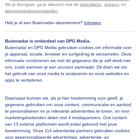
Als je doorgaat, ga je akkoord met de
gebruikers-
,
privacy-
en
Klik
hier
om dit aan te passen
abonnementsvoorwaarden
.
Heb je al een Buienradar-abonnement?
Inloggen
Over Buienradar
Buienradar is onderdeel van DPG Media.
Bedrijfsgegevens
Buienradar en DPG Media gebruiken cookies om informatie over
Veelgestelde vragen
je apparaat, locatie, browser en surfgedrag te verzamelen. Deze
informatie combineren we met de gegevens die je zelf deelt met
Contact
ons, zoals wanneer je een account aanmaakt. Dit doen we om
het gebruik van onze media te analyseren en onze websites en
Toegankelijkheid
apps te verbeteren.
Gebruikersvoorwaarden
Adverteren
Daarnaast kunnen we, als je hier toestemming voor geeft, je
gegevens gebruiken om onze content, communicatie en aanbod
Buienradar Team
te personaliseren en je relevante advertenties te tonen, en voor
Privacy beleid
marketingdoeleinden delen met 4 mediapartners. Ook content
van 13 externe platformen wordt enkel getoond met jouw
Cookie beleid
toestemming. Onze 114 advertentie partners gebruiken cookies
voor gepersonaliseerde advertenties, advertentie- en
Privacy instellingen