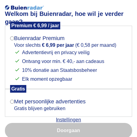
Welkom bij Buienradar, hoe wil je verder
gaan?
Premium € 6,99 / jaar
Mogen we je locatie gebruiken voor het
cirrus
weer?
Buienradar Premium
Voor slechts
€ 6,99 per jaar
(€ 0,58 per maand)
Advertentievrij en privacy veilig
Ontvang voor min. € 40,- aan cadeaus
Indien je hier nog geen akkoord op hebt gegeven,
verschijnt er zo een pop-up uit je browser waarin
10% donatie aan Staatsbosbeheer
Een moment geduld aub...
deze toestemming gevraagd wordt.
Elk moment opzegbaar
Populaire categorieën
Gratis
Is goed, toon de popup
Met persoonlijke advertenties
Lente
Gratis blijven gebruiken
Zomer
Instellingen
Herfst
Nu niet, misschien later
Doorgaan
Gebruik je Safari en wil je niet elke dag deze pop-up zien?