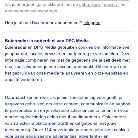
Als je doorgaat, ga je akkoord met de
gebruikers-
,
privacy-
en
Klik
hier
om dit aan te passen
abonnementsvoorwaarden
.
Heb je al een Buienradar-abonnement?
Inloggen
Over Buienradar
Buienradar is onderdeel van DPG Media.
Buienradar en DPG Media gebruiken cookies om informatie over
je apparaat, locatie, browser en surfgedrag te verzamelen. Deze
Bedrijfsgegevens
informatie combineren we met de gegevens die je zelf deelt met
ons, zoals wanneer je een account aanmaakt. Dit doen we om
Veelgestelde vragen
het gebruik van onze media te analyseren en onze websites en
Contact
apps te verbeteren.
Toegankelijkheid
Daarnaast kunnen we, als je hier toestemming voor geeft, je
Gebruikersvoorwaarden
gegevens gebruiken om onze content, communicatie en aanbod
Adverteren
te personaliseren en je relevante advertenties te tonen, en voor
marketingdoeleinden delen met 4 mediapartners. Ook content
Buienradar Team
van 13 externe platformen wordt enkel getoond met jouw
Privacy beleid
toestemming. Onze 114 advertentie partners gebruiken cookies
voor gepersonaliseerde advertenties, advertentie- en