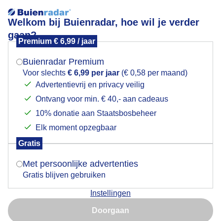
Welkom bij Buienradar, hoe wil je verder
gaan?
Premium € 6,99 / jaar
Mogen we je locatie gebruiken voor het
Lees meer.
weer?
Buienradar Premium
circumzenitaleboog
Voor slechts
€ 6,99 per jaar
(€ 0,58 per maand)
Advertentievrij en privacy veilig
Ontvang voor min. € 40,- aan cadeaus
Indien je hier nog geen akkoord op hebt gegeven,
verschijnt er zo een pop-up uit je browser waarin
10% donatie aan Staatsbosbeheer
deze toestemming gevraagd wordt.
Elk moment opzegbaar
Een moment geduld aub...
Gratis
Is goed, toon de popup
Met persoonlijke advertenties
Populaire categorieën
Gratis blijven gebruiken
Lente
Instellingen
Nu niet, misschien later
Zomer
Doorgaan
Herfst
Gebruik je Safari en wil je niet elke dag deze pop-up zien?