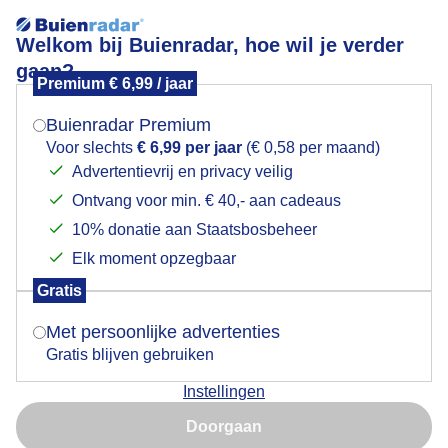
Welkom bij Buienradar, hoe wil je verder
gaan?
Premium € 6,99 / jaar
Mogen we je locatie gebruiken voor het
Lees meer.
weer?
Buienradar Premium
camper
Voor slechts
€ 6,99 per jaar
(€ 0,58 per maand)
Advertentievrij en privacy veilig
Ontvang voor min. € 40,- aan cadeaus
Indien je hier nog geen akkoord op hebt gegeven,
verschijnt er zo een pop-up uit je browser waarin
10% donatie aan Staatsbosbeheer
deze toestemming gevraagd wordt.
Elk moment opzegbaar
Een moment geduld aub...
Gratis
Is goed, toon de popup
Met persoonlijke advertenties
Populaire categorieën
Gratis blijven gebruiken
Lente
Instellingen
Nu niet, misschien later
Zomer
Doorgaan
Herfst
Gebruik je Safari en wil je niet elke dag deze pop-up zien?