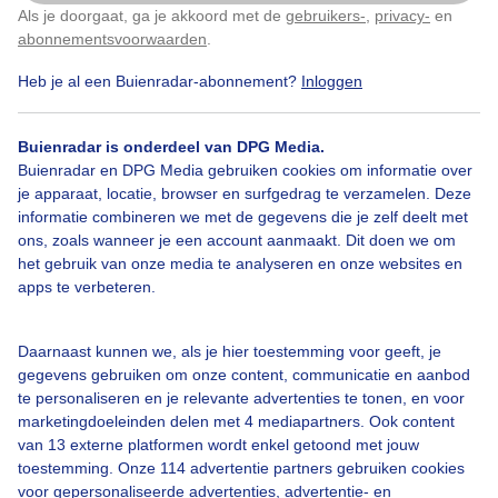
Als je doorgaat, ga je akkoord met de
gebruikers-
,
privacy-
en
Klik
hier
om dit aan te passen
abonnementsvoorwaarden
.
Heb je al een Buienradar-abonnement?
Inloggen
Over Buienradar
Buienradar is onderdeel van DPG Media.
Buienradar en DPG Media gebruiken cookies om informatie over
je apparaat, locatie, browser en surfgedrag te verzamelen. Deze
Bedrijfsgegevens
informatie combineren we met de gegevens die je zelf deelt met
ons, zoals wanneer je een account aanmaakt. Dit doen we om
Veelgestelde vragen
het gebruik van onze media te analyseren en onze websites en
Contact
apps te verbeteren.
Toegankelijkheid
Daarnaast kunnen we, als je hier toestemming voor geeft, je
Gebruikersvoorwaarden
gegevens gebruiken om onze content, communicatie en aanbod
Adverteren
te personaliseren en je relevante advertenties te tonen, en voor
marketingdoeleinden delen met 4 mediapartners. Ook content
Buienradar Team
van 13 externe platformen wordt enkel getoond met jouw
Privacy beleid
toestemming. Onze 114 advertentie partners gebruiken cookies
voor gepersonaliseerde advertenties, advertentie- en