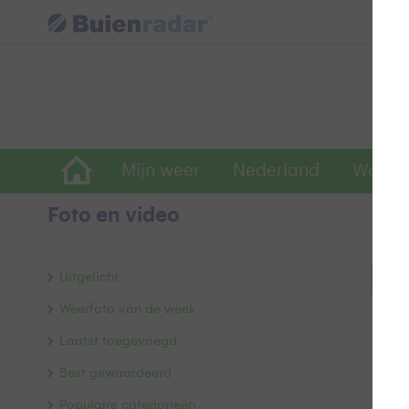
Mijn weer
Nederland
Wereld
Foto en video
Uitgelicht
Bek
Weerfoto van de week
Laatst toegevoegd
Best gewaardeerd
Populaire categorieën