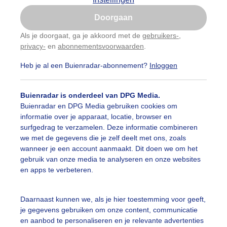
Is goed, toon de popup
Doorgaan
Nu niet, misschien later
categorieën
Als je doorgaat, ga je akkoord met de
gebruikers-
,
privacy-
en
abonnementsvoorwaarden
.
Gebruik je Safari en wil je niet elke dag deze pop-up
auwelucht
##terras
#bewolking
#bewolkt
#blauwel
zien?
Heb je al een Buienradar-abonnement?
Inloggen
Klik
hier
om dit aan te passen
oemen
#boten
#camping
#coderoze
#donkerewolke
Buienradar is onderdeel van DPG Media.
igende_lucht
#droogte
#duinen
#fietser
#fietsers
Buienradar en DPG Media gebruiken cookies om
informatie over je apparaat, locatie, browser en
 alle categorieën
ondmist
#halo
#hitte
#hittegolf
#kinderen
#kiter
surfgedrag te verzamelen. Deze informatie combineren
we met de gegevens die je zelf deelt met ons, zoals
kdroog
#levendestandbeelden
#maan
#mensen
#m
wanneer je een account aanmaakt. Dit doen we om het
uienradar
Mijn weer
gebruik van onze media te analyseren en onze websites
len
#natuur
#opklaringen
#paraplu
#parasol
en apps te verbeteren.
fsgegevens
De Bilt
genboog
#regenbui
#regenwolken
#schilders
stelde vragen
Daarnaast kunnen we, als je hier toestemming voor geeft,
je gegevens gebruiken om onze content, communicatie
t
ierbewolking
#stapelwolkjes
#strakblauwe_lucht
en aanbod te personaliseren en je relevante advertenties