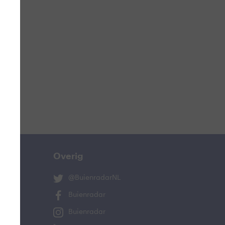
ucht
n
s
ist
Overig
@BuienradarNL
Buienradar
Buienradar