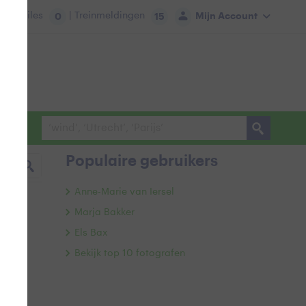
tie:
Files
| Treinmeldingen
Mijn Account
0
15
Populaire gebruikers
Anne-Marie van Iersel
Marja Bakker
Els Bax
Bekijk top 10 fotografen