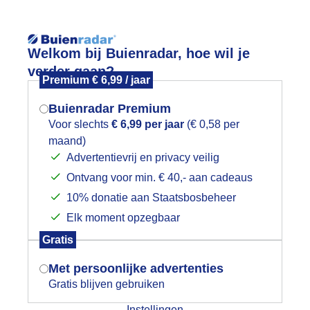
Reisinforma
Welkom bij Buienradar, hoe wil je
verder gaan?
Premium € 6,99 / jaar
Buienradar Premium
Voor slechts
€ 6,99 per jaar
(€ 0,58 per
wijd
Foto en video
Weerzine
maand)
Mogen we je locatie gebruiken voor
Advertentievrij en privacy veilig
het weer?
Zoeken in foto & video:
Ontvang voor min. € 40,- aan cadeaus
10% donatie aan Staatsbosbeheer
ijk slideshow
Elk moment opzegbaar
Indien je hier nog geen akkoord op hebt
Gratis
gegeven, verschijnt er zo een pop-up uit
je browser waarin deze toestemming
Met persoonlijke advertenties
gevraagd wordt.
Gratis blijven gebruiken
Een moment geduld aub...
Instellingen