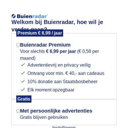
Reisinforma
Welkom bij Buienradar, hoe wil je
verder gaan?
Premium € 6,99 / jaar
Buienradar Premium
Voor slechts
€ 6,99 per jaar
(€ 0,58 per
wijd
Foto en video
Weerzine
maand)
Mogen we je locatie gebruiken voor
Advertentievrij en privacy veilig
het weer?
Zoeken in foto & video:
Ontvang voor min. € 40,- aan cadeaus
10% donatie aan Staatsbosbeheer
ijk slideshow
Elk moment opzegbaar
Indien je hier nog geen akkoord op hebt
Gratis
gegeven, verschijnt er zo een pop-up uit
je browser waarin deze toestemming
Met persoonlijke advertenties
gevraagd wordt.
Gratis blijven gebruiken
Een moment geduld aub...
Instellingen