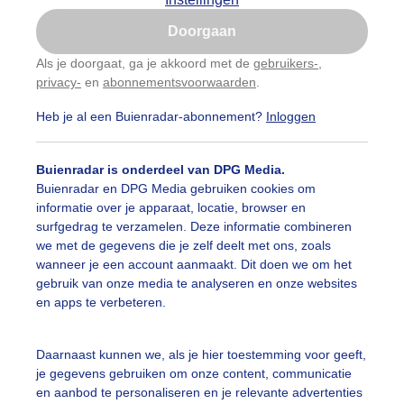
Is goed, toon de popup
Doorgaan
Nu niet, misschien later
categorieën
Als je doorgaat, ga je akkoord met de
gebruikers-
,
privacy-
en
abonnementsvoorwaarden
.
Gebruik je Safari en wil je niet elke dag deze pop-up
auwelucht
##terras
#bewolking
#bewolkt
#blauwel
zien?
Heb je al een Buienradar-abonnement?
Inloggen
Klik
hier
om dit aan te passen
oemen
#boten
#camping
#coderoze
#donkerewolke
Buienradar is onderdeel van DPG Media.
oogte
#duinen
#fietser
#fietsers
#grondmist
#ha
Buienradar en DPG Media gebruiken cookies om
informatie over je apparaat, locatie, browser en
 alle categorieën
te
#hittegolf
#kinderen
#kiters
#kurkdroog
surfgedrag te verzamelen. Deze informatie combineren
we met de gegevens die je zelf deelt met ons, zoals
vendestandbeelden
#maan
#mensen
#mist
#molen
wanneer je een account aanmaakt. Dit doen we om het
uienradar
Mijn weer
gebruik van onze media te analyseren en onze websites
uur
#opklaringen
#paraplu
#parasol
#regenboog
en apps te verbeteren.
fsgegevens
De Bilt
enbui
#regenwolken
#schilders
#sluierbewolking
stelde vragen
Daarnaast kunnen we, als je hier toestemming voor geeft,
je gegevens gebruiken om onze content, communicatie
t
pelwolkjes
#strakblauwe_lucht
#strakblauwelucht
#str
en aanbod te personaliseren en je relevante advertenties