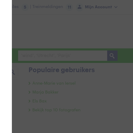
tie:
Files
| Treinmeldingen
Mijn Account
5
11
Populaire gebruikers
Anne-Marie van Iersel
Marja Bakker
Els Bax
Bekijk top 10 fotografen