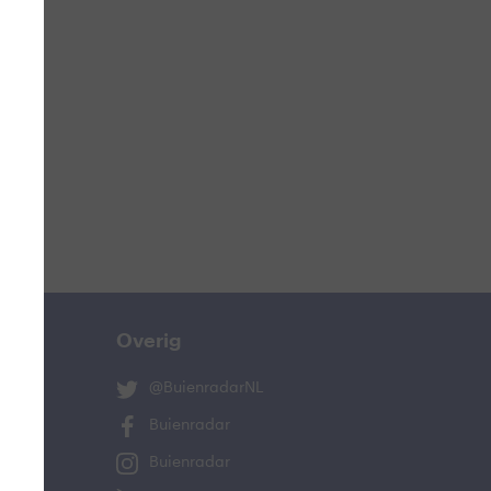
ucht
n
lo
Overig
@BuienradarNL
Buienradar
Buienradar
and