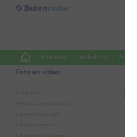
Mijn weer
Nederland
Wereld
Foto en video
Uitgelicht
Bek
Weerfoto van de maand
Laatst toegevoegd
Best gewaardeerd
Populaire categorieën