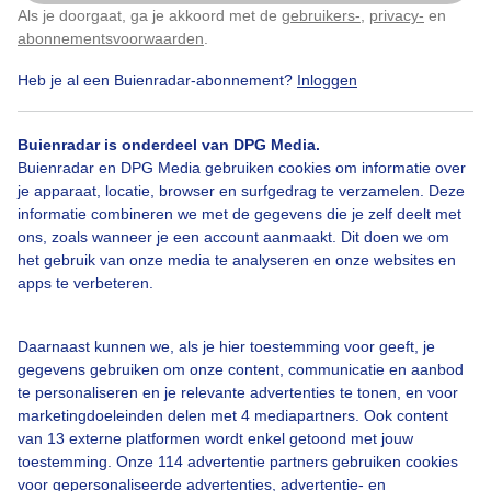
Als je doorgaat, ga je akkoord met de
gebruikers-
,
privacy-
en
Klik
hier
om dit aan te passen
abonnementsvoorwaarden
.
Heb je al een Buienradar-abonnement?
Inloggen
Over Buienradar
Buienradar is onderdeel van DPG Media.
Bedrijfsgegevens
Buienradar en DPG Media gebruiken cookies om informatie over
Veelgestelde vragen
je apparaat, locatie, browser en surfgedrag te verzamelen. Deze
informatie combineren we met de gegevens die je zelf deelt met
Contact
ons, zoals wanneer je een account aanmaakt. Dit doen we om
het gebruik van onze media te analyseren en onze websites en
Toegankelijkheid
apps te verbeteren.
Gebruikersvoorwaarden
Adverteren
Daarnaast kunnen we, als je hier toestemming voor geeft, je
gegevens gebruiken om onze content, communicatie en aanbod
Buienradar Team
te personaliseren en je relevante advertenties te tonen, en voor
Privacy beleid
marketingdoeleinden delen met 4 mediapartners. Ook content
van 13 externe platformen wordt enkel getoond met jouw
Cookie beleid
toestemming. Onze 114 advertentie partners gebruiken cookies
voor gepersonaliseerde advertenties, advertentie- en
Privacy instellingen