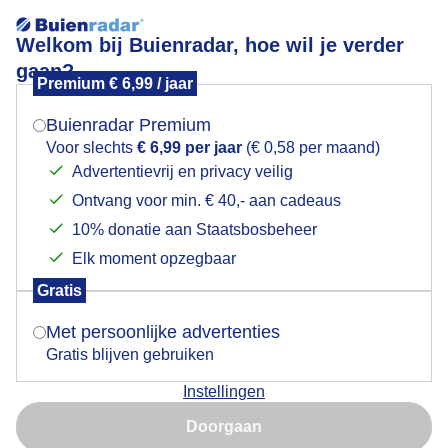
Welkom bij Buienradar, hoe wil je verder
gaan?
Premium € 6,99 / jaar
Mogen we je locatie gebruiken voor het
binnenvaartschepen
weer?
Buienradar Premium
Voor slechts
€ 6,99 per jaar
(€ 0,58 per maand)
Advertentievrij en privacy veilig
Ontvang voor min. € 40,- aan cadeaus
Indien je hier nog geen akkoord op hebt gegeven,
verschijnt er zo een pop-up uit je browser waarin
10% donatie aan Staatsbosbeheer
Een moment geduld aub...
deze toestemming gevraagd wordt.
Elk moment opzegbaar
Populaire categorieën
Gratis
Is goed, toon de popup
Met persoonlijke advertenties
Lente
Gratis blijven gebruiken
Zomer
Instellingen
Herfst
Nu niet, misschien later
Doorgaan
Gebruik je Safari en wil je niet elke dag deze pop-up zien?