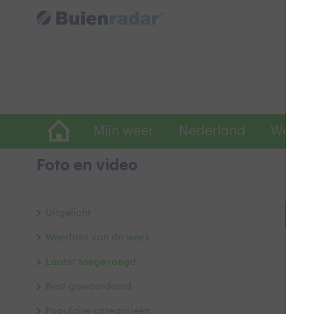
Mijn weer
Nederland
Wereld
Foto en video
Uitgelicht
Bek
Weerfoto van de week
Laatst toegevoegd
Best gewaardeerd
Populaire categorieën