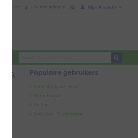
tie:
Files
| Treinmeldingen
Mijn Account
3
12
Populaire gebruikers
Anne-Marie van Iersel
Marja Bakker
Els Bax
Bekijk top 10 fotografen