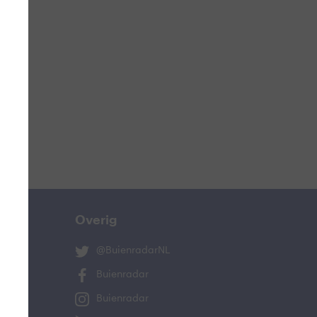
ucht
n
lo
Overig
@BuienradarNL
Buienradar
Buienradar
and