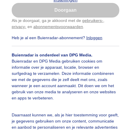
Is goed, toon de popup
Doorgaan
Nu niet, misschien later
categorieën
Als je doorgaat, ga je akkoord met de
gebruikers-
,
privacy-
en
abonnementsvoorwaarden
.
Gebruik je Safari en wil je niet elke dag deze pop-up
auwelucht
##terras
#bewolking
#bewolkt
#blauwel
zien?
Heb je al een Buienradar-abonnement?
Inloggen
Klik
hier
om dit aan te passen
oemen
#boten
#camping
#coderoze
#donkerewolke
Buienradar is onderdeel van DPG Media.
oogte
#duinen
#fietser
#fietsers
#grondmist
#ha
Buienradar en DPG Media gebruiken cookies om
informatie over je apparaat, locatie, browser en
 alle categorieën
te
#hittegolf
#kinderen
#kiters
#kurkdroog
surfgedrag te verzamelen. Deze informatie combineren
we met de gegevens die je zelf deelt met ons, zoals
vendestandbeelden
#maan
#mensen
#mist
#molen
wanneer je een account aanmaakt. Dit doen we om het
uienradar
Mijn weer
gebruik van onze media te analyseren en onze websites
uur
#opklaringen
#paraplu
#parasol
#regenboog
en apps te verbeteren.
fsgegevens
De Bilt
enbui
#regenwolken
#schilders
#sluierbewolking
stelde vragen
Daarnaast kunnen we, als je hier toestemming voor geeft,
je gegevens gebruiken om onze content, communicatie
t
pelwolkjes
#strakblauwe_lucht
#strakblauwelucht
#str
en aanbod te personaliseren en je relevante advertenties