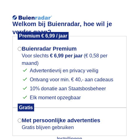
Reisinforma
Welkom bij Buienradar, hoe wil je
verder gaan?
Premium € 6,99 / jaar
Buienradar Premium
Voor slechts
€ 6,99 per jaar
(€ 0,58 per
wijd
Foto en video
Weerzine
maand)
Mogen we je locatie gebruiken voor
Advertentievrij en privacy veilig
het weer?
Zoeken in foto & video:
Ontvang voor min. € 40,- aan cadeaus
10% donatie aan Staatsbosbeheer
ijk slideshow
Elk moment opzegbaar
Indien je hier nog geen akkoord op hebt
Gratis
gegeven, verschijnt er zo een pop-up uit
je browser waarin deze toestemming
Met persoonlijke advertenties
gevraagd wordt.
Gratis blijven gebruiken
Een moment geduld aub...
Instellingen